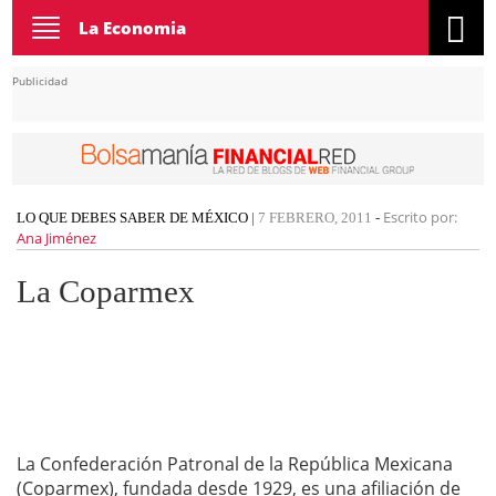
Toggle
La Economia
navigation
Publicidad
Escrito por:
LO QUE DEBES SABER DE MÉXICO
|
7 FEBRERO, 2011
-
Ana Jiménez
La Coparmex
La Confederación Patronal de la República Mexicana
(Coparmex), fundada desde 1929, es una afiliación de