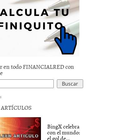
r en todo FINANCIALRED con
le
d
5 ARTÍCULOS
BingX celebra
con el mundo:
el gol de...