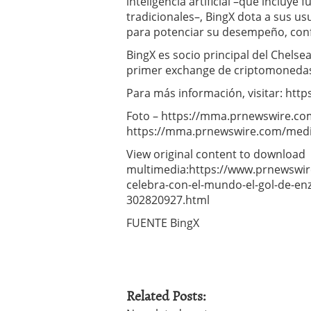
inteligencia artificial –que incluye 
tradicionales–, BingX dota a sus u
para potenciar su desempeño, confi
BingX es socio principal del Chelse
primer exchange de criptomonedas s
Para más información, visitar: http
Foto – https://mma.prnewswire.c
https://mma.prnewswire.com/medi
View original content to download
multimedia:https://www.prnewswi
celebra-con-el-mundo-el-gol-de-enz
302820927.html
FUENTE BingX
Related Posts: