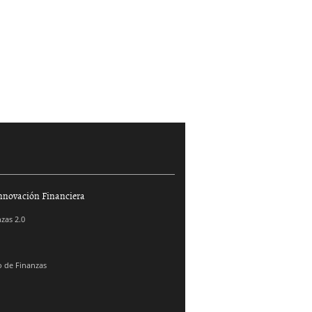
nnovación Financiera
zas 2.0
 de Finanzas