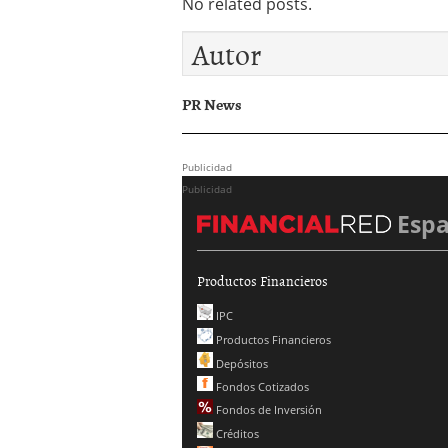
No related posts.
Autor
PR News
Publicidad
Publicidad
Esp
Productos Financieros
IPC
Productos Financieros
Depósitos
Fondos Cotizados
Fondos de Inversión
Créditos