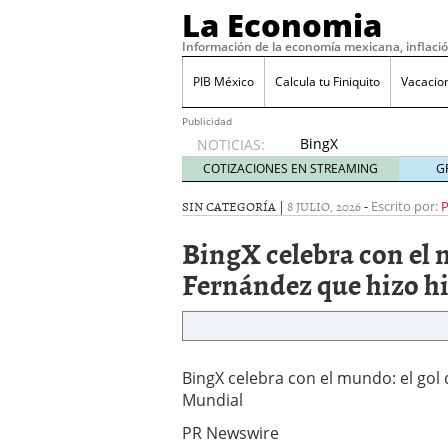
La Economia
Información de la economía mexicana, inflaci
PIB México
Calcula tu Finiquito
Vacacio
Publicidad
BingX
NOTICIAS:
celebra
COTIZACIONES EN STREAMING
G
con el
mundo:
SIN CATEGORÍA |
8 JULIO, 2026
-
Escrito por:
el gol de
BingX celebra con el 
Enzo
Fernández
Fernández que hizo hi
que hizo
historia
en el
Mundial
julio 8,
BingX celebra con el mundo: el gol 
2026
Mundial
PR Newswire