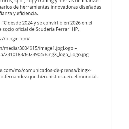
futuros, spot, copy trading y ofertas de finanzas
suarios de herramientas innovadoras diseñadas
anza y eficiencia.
a FC desde 2024 y se convirtió en 2026 en el
ocio oficial de Scuderia Ferrari HP.
s://bingx.com/
om/media/3004915/image1.jpgLogo –
a/2310183/6023904/BingX_logo_Logo.jpg
re.com/mx/comunicados-de-prensa/bingx-
o-fernandez-que-hizo-historia-en-el-mundial-