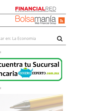
r en:
d
d