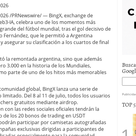
2026
2026 /PRNewswire/ — BingX, exchange de
eb3-IA, celebra uno de los momentos más
rande del fútbol mundial, tras el gol decisivo de
 Fernández, que le permitió a Argentina
asegurar su clasificación a los cuartos de final
etó la remontada argentina, sino que además
Busca
ro 3.000 en la historia de los Mundiales,
Goog
mo parte de uno de los hitos más memorables
u comunidad global, BingX lanza una serie de
Publicida
mitado. Del 8 al 11 de julio, todos los usuarios
uchers gratuitos mediante airdrop.
TOP 
 con las redes sociales oficiales tendrán la
o de los 20 bonos de trading en USDT
podrán participar por camisetas autografiadas
pañas exclusivas dirigidas a participantes de
dicadas especialmente para la comunidad