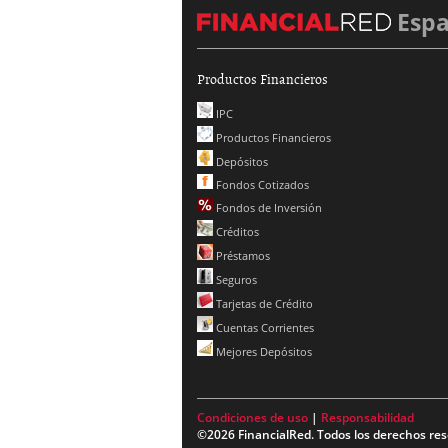
Esp
Productos Financieros
IPC
Productos Financieros
Depósitos
Fondos Cotizados
Fondos de Inversión
Créditos
Préstamos
Seguros
Tarjetas de Crédito
Cuentas Corrientes
Mejores Depósitos
Condiciones de uso
|
Responsabilidad
©2026 FinancialRed. Todos los derechos res