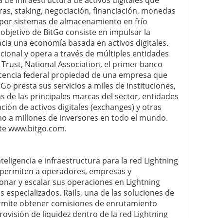
de infraestructura de activos digitales que
eras, staking, negociación, financiación, monedas
 por sistemas de almacenamiento en frío
 objetivo de BitGo consiste en impulsar la
acia una economía basada en activos digitales.
cional y opera a través de múltiples entidades
 Trust, National Association, el primer banco
 licencia federal propiedad de una empresa que
itGo presta sus servicios a miles de instituciones,
 de las principales marcas del sector, entidades
ción de activos digitales (exchanges) y otras
mo a millones de inversores en todo el mundo.
ite www.bitgo.com.
eligencia e infraestructura para la red Lightning
 permiten a operadores, empresas y
onar y escalar sus operaciones en Lightning
s especializados. Rails, una de las soluciones de
ermite obtener comisiones de enrutamiento
rovisión de liquidez dentro de la red Lightning