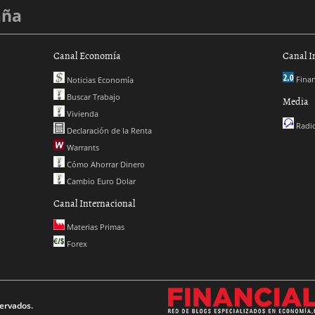
aña
Canal Economía
Canal I
Finan
Noticias Economía
Buscar Trabajo
Media
Vivienda
Radio
Declaración de la Renta
Warrants
Cómo Ahorrar Dinero
Cambio Euro Dolar
Canal Internacional
Materias Primas
Forex
ervados.