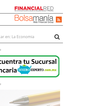
r en:
d
d