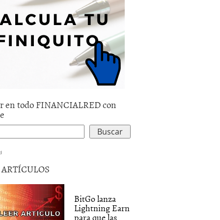
r en todo FINANCIALRED con
le
d
5 ARTÍCULOS
BitGo lanza
Lightning Earn
para que las