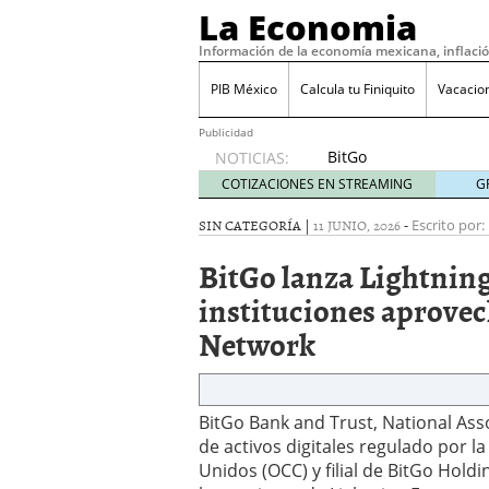
La Economia
Información de la economía mexicana, inflaci
PIB México
Calcula tu Finiquito
Vacacio
Publicidad
BitGo
NOTICIAS:
lanza
COTIZACIONES EN STREAMING
G
Lightning
Earn
SIN CATEGORÍA |
11 JUNIO, 2026
-
Escrito por:
para que
BitGo lanza Lightning
las
instituciones
instituciones aprovec
aprovechen
Network
el
potencial
de
Lightning
Network
BitGo Bank and Trust, National Asso
junio 11,
de activos digitales regulado por l
2026
Unidos (OCC) y filial de BitGo Holdi