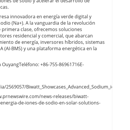
ones de sodio y acelerar el desarrollo de
cas.
esa innovadora en energía verde digital y
odio (Na+). A la vanguardia de la revolución
e primera clase, ofrecemos soluciones
ctores residencial y comercial, que abarcan
iento de energía, inversores híbridos, sistemas
A (AI-BMS) y una plataforma energética en la
ta OuyangTeléfono: +86-755-86961716E-
a/2569057/Biwatt_Showcases_Advanced_Sodium_ion_Energy_
ww.prnewswire.com/news-releases/biwatt-
energia-de-iones-de-sodio-en-solar-solutions-