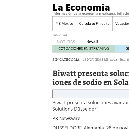
La Economia
Información de la economía mexicana, inflaci
PIB México
Calcula tu Finiquito
Vacacio
Publicidad
Biwatt
NOTICIAS:
presenta
COTIZACIONES EN STREAMING
G
soluciones
avanzadas
SIN CATEGORÍA |
28 NOVIEMBRE, 2024
-
Escri
de
Biwatt presenta soluc
energía
de iones
iones de sodio en Sol
de sodio
en Solar
Solutions
Düsseldorf
Biwatt presenta soluciones avanzad
noviembre
Solutions Düsseldorf
28, 2024
PR Newswire
DÜSSELDORF, Alemania, 28 de nov