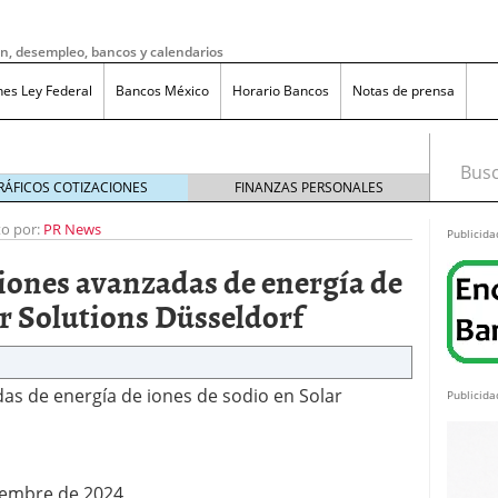
ón, desempleo, bancos y calendarios
nes Ley Federal
Bancos México
Horario Bancos
Notas de prensa
Busca
RÁFICOS COTIZACIONES
FINANZAS PERSONALES
to por:
PR News
Publicida
iones avanzadas de energía de
ar Solutions Düsseldorf
as de energía de iones de sodio en Solar
Publicida
iembre de 2024