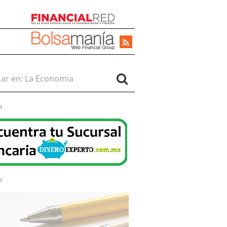
r en:
d
d