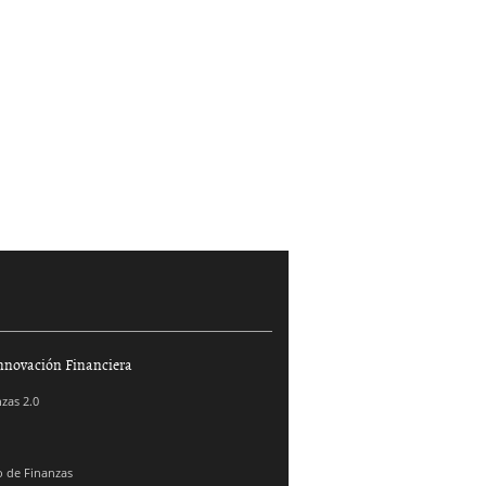
nnovación Financiera
zas 2.0
 de Finanzas