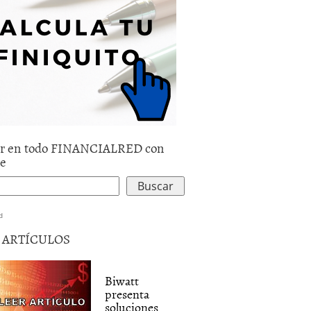
r en todo FINANCIALRED con
le
d
5 ARTÍCULOS
Biwatt
presenta
soluciones