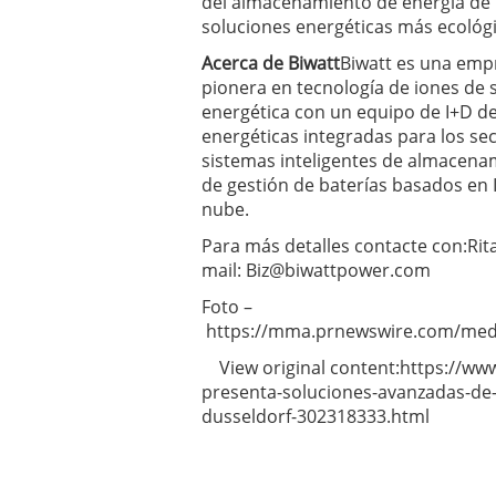
del almacenamiento de energía de i
soluciones energéticas más ecológi
Acerca de Biwatt
Biwatt es una empr
pionera en tecnología de iones de s
energética con un equipo de I+D d
energéticas integradas para los se
sistemas inteligentes de almacenam
de gestión de baterías basados en I
nube.
Para más detalles contacte con:Ri
mail:
Biz@biwattpower.com
Foto –
https://mma.prnewswire.com/medi
View original content:https://w
presenta-soluciones-avanzadas-de-
dusseldorf-302318333.html