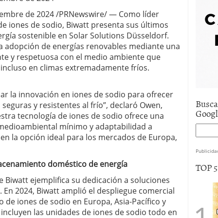
iembre de 2024 /PRNewswire/ — Como líder
de iones de sodio, Biwatt presenta sus últimos
gía sostenible en Solar Solutions Düsseldorf.
a adopción de energías renovables mediante una
ente y respetuosa con el medio ambiente que
 incluso en climas extremadamente fríos.
ar la innovación en iones de sodio para ofrecer
Busca
 seguras y resistentes al frío”, declaró Owen,
Goog
stra tecnología de iones de sodio ofrece una
 medioambiental mínimo y adaptabilidad a
e en la opción ideal para los mercados de Europa,
Publicida
macenamiento doméstico de energía
TOP 
 Biwatt ejemplifica su dedicación a soluciones
s. En 2024, Biwatt amplió el despliegue comercial
de iones de sodio en Europa, Asia-Pacífico y
incluyen las unidades de iones de sodio todo en