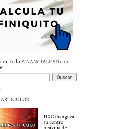
r en todo FINANCIALRED con
le
d
5 ARTÍCULOS
DXC inaugura
AI_first_Customer_Expe.jpg
su centro
insignia de