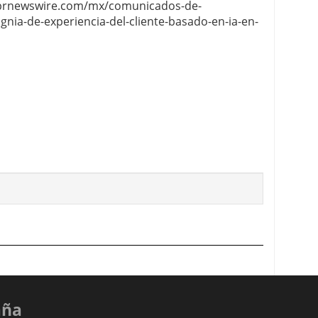
w.prnewswire.com/mx/comunicados-de-
gnia-de-experiencia-del-cliente-basado-en-ia-en-
aña