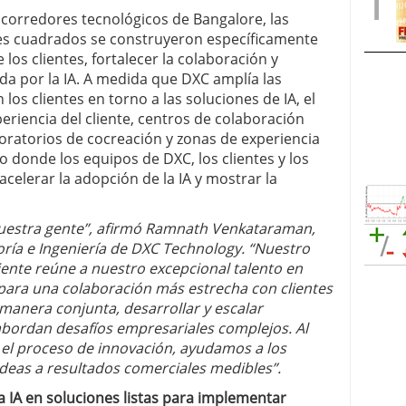
 corredores tecnológicos de Bangalore, las
ies cuadrados se construyeron específicamente
 los clientes, fortalecer la colaboración y
da por la IA. A medida que DXC amplía las
os clientes en torno a las soluciones de IA, el
eriencia del cliente, centros de colaboración
boratorios de cocreación y zonas de experiencia
donde los equipos de DXC, los clientes y los
celerar la adopción de la IA y mostrar la
nuestra gente”, afirmó Ramnath Venkataraman,
oría e Ingeniería de DXC Technology. “Nuestro
iente reúne a nuestro excepcional talento en
para una colaboración más estrecha con clientes
manera conjunta, desarrollar y escalar
abordan desafíos empresariales complejos. Al
 el proceso de innovación, ayudamos a los
ideas a resultados comerciales medibles”.
 IA en soluciones listas para implementar