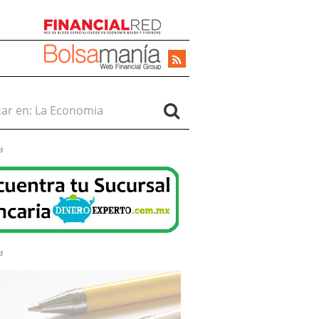
r en:
d
d