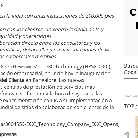
26
en la India con unas instalaciones de 200.000 pies
 con los clientes, un centro insignia de IA y
guridad y operaciones
aboración directa entre los consultores y los
dentificar, desarrollar y escalar soluciones de IA
os comerciales medibles
Busca
026 /PRNewswire/ — DXC Technology (NYSE: DXC),
Goog
ovación empresarial, anunció hoy la inauguración
del Cliente
en Bangalore. Las nuevas
os centros de prestación de servicios más
fuerzan su función a la hora de ayudar a las
Publicida
de experimentación con IA a su implementación a
TOP 
undial de sitios de colaboración con clientes de la
a/3004559/DXC_Technology_Company_DXC_Opens_Flagship_
mpresas