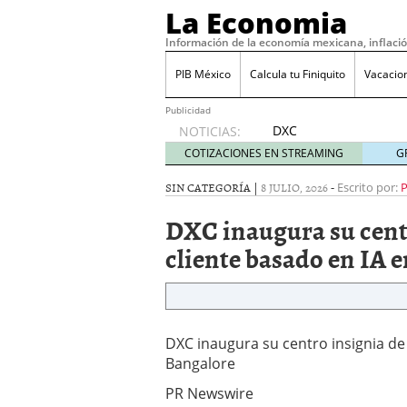
La Economia
Información de la economía mexicana, inflaci
PIB México
Calcula tu Finiquito
Vacacio
Publicidad
DXC
NOTICIAS:
inaugura
COTIZACIONES EN STREAMING
G
su
centro
SIN CATEGORÍA |
8 JULIO, 2026
-
Escrito por:
insignia
DXC inaugura su centr
de
experiencia
cliente basado en IA 
del
cliente
basado
en IA en
Bangalore
DXC inaugura su centro insignia de 
julio 8,
Bangalore
2026
PR Newswire