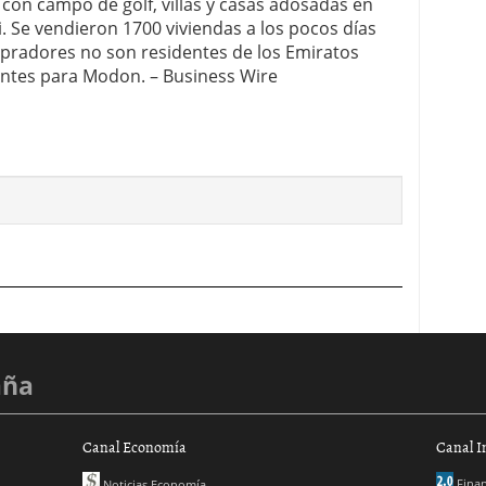
on campo de golf, villas y casas adosadas en
i. Se vendieron 1700 viviendas a los pocos días
mpradores no son residentes de los Emiratos
entes para Modon. – Business Wire
aña
Canal Economía
Canal I
Finan
Noticias Economía