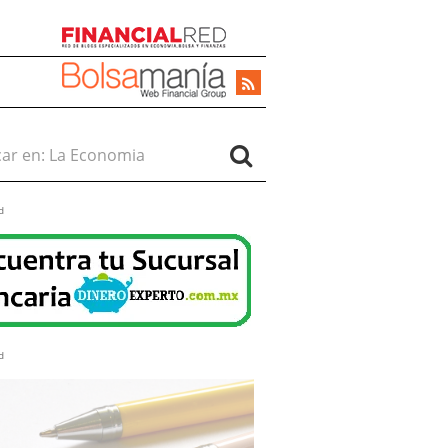
r en:
d
d