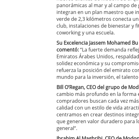
panorámicas al mar y al campo de g
integran en un plan maestro que inv
verde de 2,3 kilómetros conecta un
club, instalaciones de bienestar y f
coworking y una escuela.
Su Excelencia Jassem Mohamed Bu A
comentó:
“La fuerte demanda reflej
Emiratos Árabes Unidos, respaldada 
solidez económica y su compromiso
refuerza la posición del emirato c
mundo para la inversión, el talento 
Bill O’Regan, CEO del grupo de Mo
cambio más profundo en la forma en
compradores buscan cada vez más
calidad con un estilo de vida atrac
centramos en crear destinos inte
que generen valor duradero para los
general“.
Ibrahim Al Maghribi, CEO de Modon