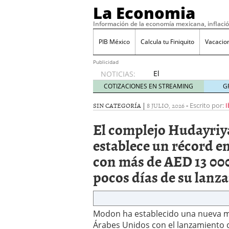
La Economia
Información de la economía mexicana, inflaci
PIB México
Calcula tu Finiquito
Vacacio
Publicidad
El
NOTICIAS:
complejo
COTIZACIONES EN STREAMING
G
Hudayriyat
Golf
SIN CATEGORÍA |
8 JULIO, 2026
-
Escrito por:
I
Estates
El complejo Hudayriy
de
Modon
establece un récord e
establece
con más de AED 13 000
un
récord
pocos días de su lanz
en los
Emiratos
Árabes
Unidos
Modon ha establecido una nueva ma
con más
Árabes Unidos con el lanzamiento de
de AED