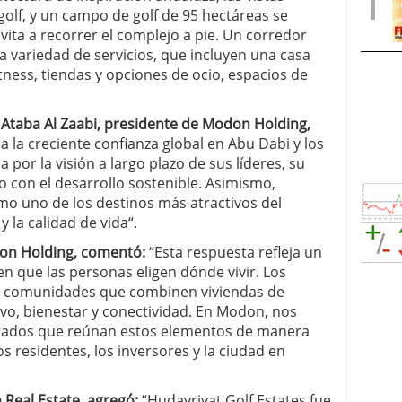
olf, y un campo de golf de 95 hectáreas se
ita a recorrer el complejo a pie. Un corredor
a variedad de servicios, que incluyen una casa
itness, tiendas y opciones de ocio, espacios de
taba Al Zaabi, presidente de Modon Holding,
a la creciente confianza global en Abu Dabi y los
por la visión a largo plazo de sus líderes, su
 con el desarrollo sostenible. Asimismo,
omo uno de los destinos más atractivos del
y la calidad de vida“.
don Holding, comentó:
“Esta respuesta refleja un
 que las personas eligen dónde vivir. Los
 comunidades que combinen viviendas de
tivo, bienestar y conectividad. En Modon, nos
grados que reúnan estos elementos de manera
 residentes, los inversores y la ciudad en
 Real Estate, agregó:
“Hudayriyat Golf Estates fue