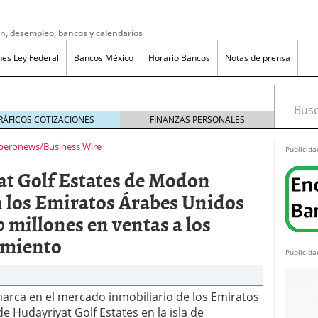
ón, desempleo, bancos y calendarios
nes Ley Federal
Bancos México
Horario Bancos
Notas de prensa
Busca
RÁFICOS COTIZACIONES
FINANZAS PERSONALES
beronews/Business Wire
Publicida
at Golf Estates de Modon
n los Emiratos Árabes Unidos
 millones en ventas a los
amiento
Publicida
rca en el mercado inmobiliario de los Emiratos
 Hudayriyat Golf Estates en la isla de