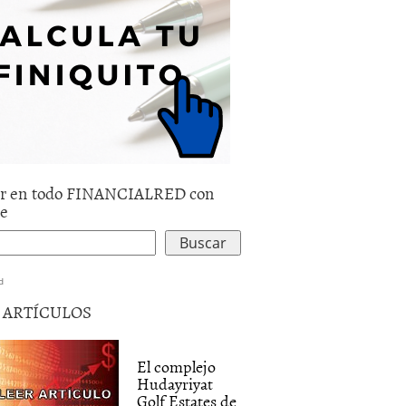
r en todo FINANCIALRED con
le
d
5 ARTÍCULOS
El complejo
Hudayriyat
Golf Estates de