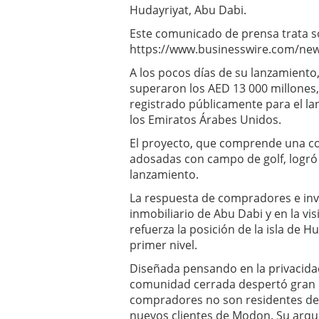
Hudayriyat, Abu Dabi.
13 000
millones
Este comunicado de prensa trata so
en
https://www.businesswire.com/ne
ventas a
los
A los pocos días de su lanzamiento
pocos
superaron los AED 13 000 millones,
días de
registrado públicamente para el la
su
los Emiratos Árabes Unidos.
lanzamiento
julio 8,
El proyecto, que comprende una col
2026
adosadas con campo de golf, logró 
lanzamiento.
La respuesta de compradores e inve
inmobiliario de Abu Dabi y en la vi
refuerza la posición de la isla de 
primer nivel.
Diseñada pensando en la privacidad,
comunidad cerrada despertó gran in
compradores no son residentes de 
nuevos clientes de Modon. Su arquit