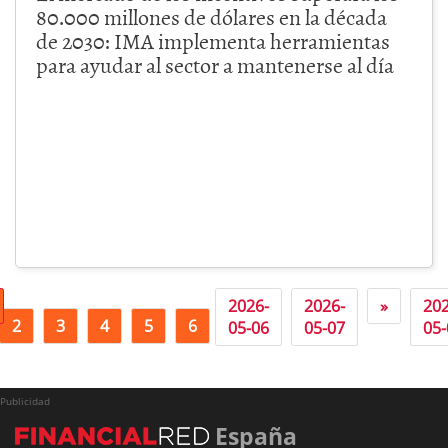
80.000 millones de dólares en la década
de 2030: IMA implementa herramientas
para ayudar al sector a mantenerse al día
2026-
2026-
»
202
2
3
4
5
6
7
05-06
05-07
05-
Publicidad
España