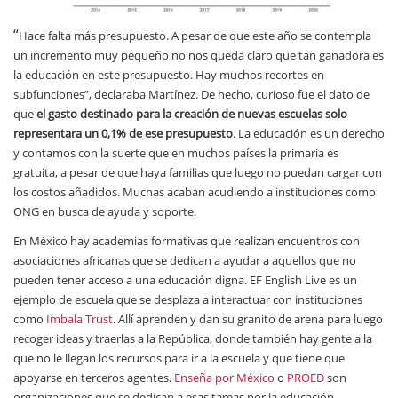
“
Hace falta más presupuesto. A pesar de que este año se contempla
un incremento muy pequeño no nos queda claro que tan ganadora es
la educación en este presupuesto. Hay muchos recortes en
subfunciones”, declaraba Martínez. De hecho, curioso fue el dato de
que
el gasto destinado para la creación de nuevas escuelas solo
representara un 0,1% de ese presupuesto
. La educación es un derecho
y contamos con la suerte que en muchos países la primaria es
gratuita, a pesar de que haya familias que luego no puedan cargar con
los costos añadidos. Muchas acaban acudiendo a instituciones como
ONG en busca de ayuda y soporte.
En México hay academias formativas que realizan encuentros con
asociaciones africanas que se dedican a ayudar a aquellos que no
pueden tener acceso a una educación digna. EF English Live es un
ejemplo de escuela que se desplaza a interactuar con instituciones
como
Imbala Trust
. Allí aprenden y dan su granito de arena para luego
recoger ideas y traerlas a la República, donde también hay gente a la
que no le llegan los recursos para ir a la escuela y que tiene que
apoyarse en terceros agentes.
Enseña por México
o
PROED
son
organizaciones que se dedican a esas tareas por la educación.