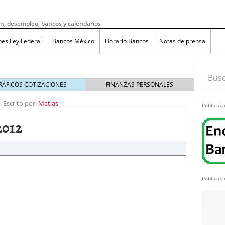
ón, desempleo, bancos y calendarios
nes Ley Federal
Bancos México
Horario Bancos
Notas de prensa
Busca
RÁFICOS COTIZACIONES
FINANZAS PERSONALES
-
Escrito por:
Matias
Publicida
2012
Publicida
do bruto a neto en México?
noviembre 20, 2025
ma de reducción de jornada laboral en México con