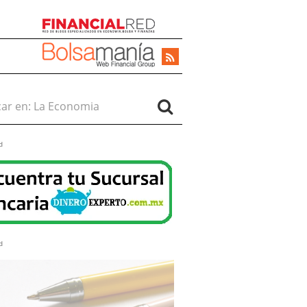
r en:
d
d