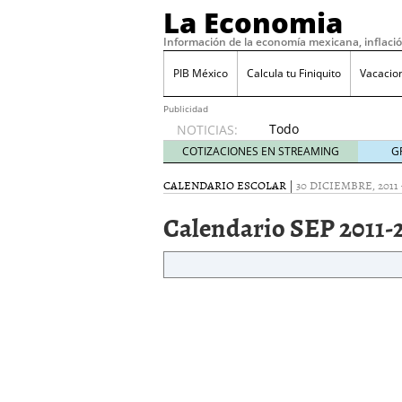
La Economia
Información de la economía mexicana, inflaci
PIB México
Calcula tu Finiquito
Vacacio
Publicidad
Todo
NOTICIAS:
sobre
COTIZACIONES EN STREAMING
G
SIFX:
análisis
CALENDARIO ESCOLAR
|
30 DICIEMBRE, 2011
de
Calendario SEP 2011-
opiniones,
regulación,
seguridad
y riesgos
para
traders
en 2026
febrero
26, 2026
¿Cómo convertir el suel
Cómo enfrentar la refor