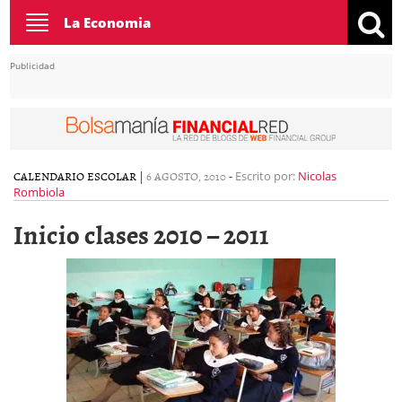
Toggle
La Economia
navigation
Publicidad
CALENDARIO ESCOLAR
|
6 AGOSTO, 2010
-
Escrito por:
Nicolas
Rombiola
Inicio clases 2010 – 2011