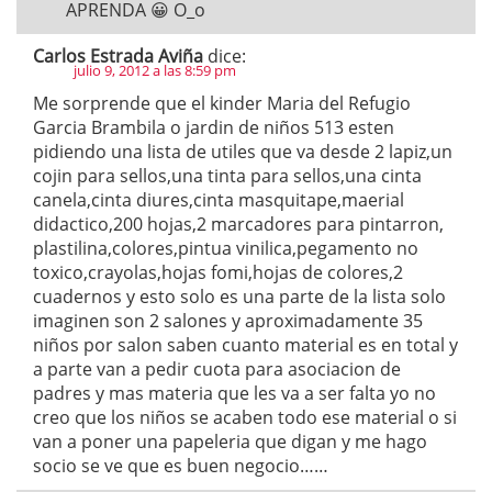
APRENDA 😀 O_o
Carlos Estrada Aviña
dice:
julio 9, 2012 a las 8:59 pm
Me sorprende que el kinder Maria del Refugio
Garcia Brambila o jardin de niños 513 esten
pidiendo una lista de utiles que va desde 2 lapiz,un
cojin para sellos,una tinta para sellos,una cinta
canela,cinta diures,cinta masquitape,maerial
didactico,200 hojas,2 marcadores para pintarron,
plastilina,colores,pintua vinilica,pegamento no
toxico,crayolas,hojas fomi,hojas de colores,2
cuadernos y esto solo es una parte de la lista solo
imaginen son 2 salones y aproximadamente 35
niños por salon saben cuanto material es en total y
a parte van a pedir cuota para asociacion de
padres y mas materia que les va a ser falta yo no
creo que los niños se acaben todo ese material o si
van a poner una papeleria que digan y me hago
socio se ve que es buen negocio……