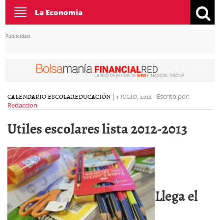
Toggle
La Economia
navigation
Publicidad
CALENDARIO ESCOLAR
EDUCACIÓN
|
4 JULIO, 2012
-
Escrito por:
Redaccion
Utiles escolares lista 2012-2013
Llega el