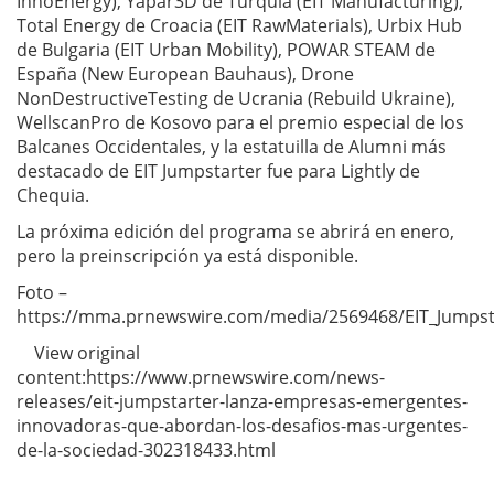
InnoEnergy), Yapar3D de Turquía (EIT Manufacturing),
Total Energy de Croacia (EIT RawMaterials), Urbix Hub
de Bulgaria (EIT Urban Mobility), POWAR STEAM de
España (New European Bauhaus), Drone
NonDestructiveTesting de Ucrania (Rebuild Ukraine),
WellscanPro de Kosovo para el premio especial de los
Balcanes Occidentales, y la estatuilla de Alumni más
destacado de EIT Jumpstarter fue para Lightly de
Chequia.
La próxima edición del programa se abrirá en enero,
pero la preinscripción ya está disponible.
Foto –
https://mma.prnewswire.com/media/2569468/EIT_Jumpsta
View original
content:https://www.prnewswire.com/news-
releases/eit-jumpstarter-lanza-empresas-emergentes-
innovadoras-que-abordan-los-desafios-mas-urgentes-
de-la-sociedad-302318433.html