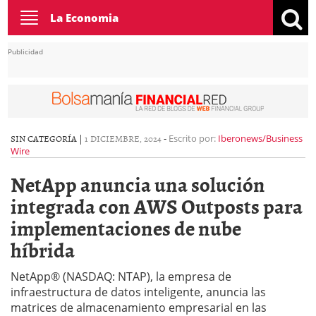
Toggle
La Economia
navigation
Publicidad
SIN CATEGORÍA |
1 DICIEMBRE, 2024
-
Escrito por:
Iberonews/Business
Wire
NetApp anuncia una solución
integrada con AWS Outposts para
implementaciones de nube
híbrida
NetApp® (NASDAQ: NTAP), la empresa de
infraestructura de datos inteligente, anuncia las
matrices de almacenamiento empresarial en las