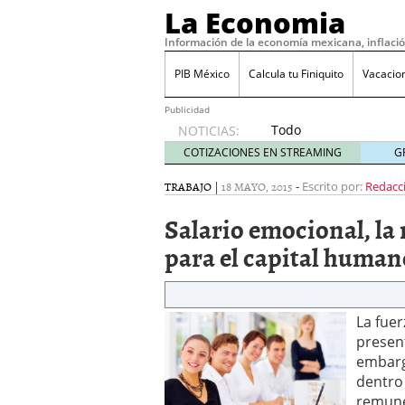
La Economia
Información de la economía mexicana, inflaci
PIB México
Calcula tu Finiquito
Vacacio
Publicidad
Todo
NOTICIAS:
sobre
COTIZACIONES EN STREAMING
G
SIFX:
análisis
TRABAJO
|
18 MAYO, 2015
-
Escrito por:
Redacc
de
Salario emocional, l
opiniones,
regulación,
para el capital human
seguridad
y riesgos
para
traders
La fuer
en 2026
present
febrero
embargo
26, 2026
dentro
¿Cómo convertir el suel
remune
Cómo enfrentar la refor