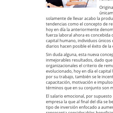
un software de control d
Origina
¿Cómo encontrar un seg
únicam
Cómo acabará el año la
solamente de llevar acabo la produc
noviembre 29, 2024
tendencias como el concepto de r
hoy en día la anteriormente denom
fuerza laboral ahora es concebida 
capital humano, individuos únicos q
diarios hacen posible el éxito de l
Sin duda alguna, esta nueva conce
inmejorables resultados, dado que 
organizacionales el criterio de re
evolucionado, hoy en día el capit
por su trabajo, también se le incen
capacitación, motivación e impulso 
términos que en su conjunto son m
El salario emocional, por supuesto 
empresa la que al final del día se 
tipo de inversión enfocado a aumen
representa considerables beneficio