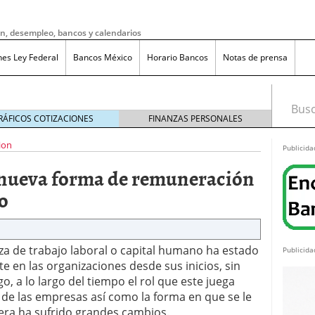
ón, desempleo, bancos y calendarios
nes Ley Federal
Bancos México
Horario Bancos
Notas de prensa
Busca
RÁFICOS COTIZACIONES
FINANZAS PERSONALES
ion
Publicida
a nueva forma de remuneración
o
za de trabajo laboral o capital humano ha estado
Publicida
e en las organizaciones desde sus inicios, sin
, a lo largo del tiempo el rol que este juega
 de las empresas así como la forma en que se le
do bruto a neto en México?
noviembre 20, 2025
ra ha sufrido grandes cambios.
ma de reducción de jornada laboral en México con