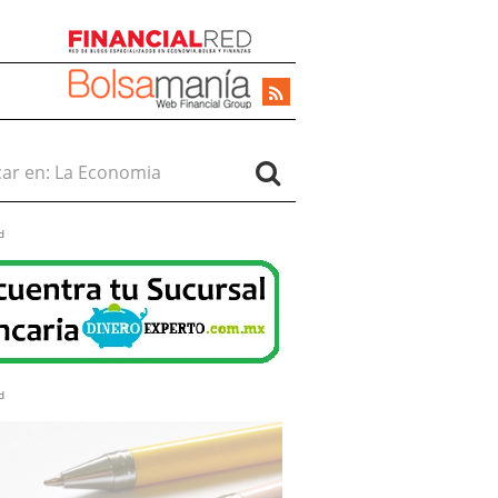
r en:
d
d