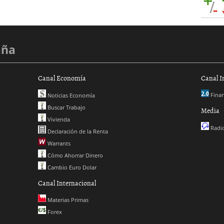
aña
Canal Economía
Canal I
Finan
Noticias Economía
Buscar Trabajo
Media
Vivienda
Radio
Declaración de la Renta
Warrants
Cómo Ahorrar Dinero
Cambio Euro Dolar
Canal Internacional
Materias Primas
Forex