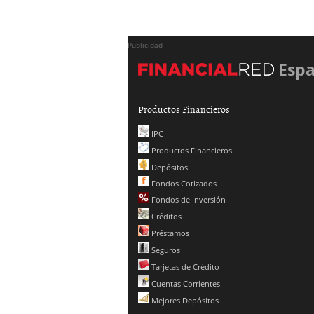
Publicidad
Esp
Productos Financieros
IPC
Productos Financieros
Depósitos
Fondos Cotizados
Fondos de Inversión
Créditos
Préstamos
Seguros
Tarjetas de Crédito
Cuentas Corrientes
Mejores Depósitos