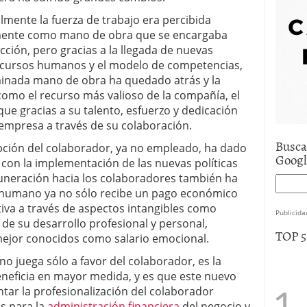
e asistencia
julio 17, 2025
lmente la fuerza de trabajo era percibida
uro de auto económico?
abril 9, 2025
ente como mano de obra que se encargaba
 economía mexicana; predicciones y avances
ción, pero gracias a la llegada de nuevas
ecursos humanos y el modelo de competencias,
inada mano de obra ha quedado atrás y la
como el recurso más valioso de la compañía, el
ue gracias a su talento, esfuerzo y dedicación
a empresa a través de su colaboración.
Busca
pción del colaborador, ya no empleado, ha dado
Goog
con la implementación de las nuevas políticas
muneración hacia los colaboradores también ha
al humano ya no sólo recibe un pago económico
tiva a través de aspectos intangibles como
Publicida
de su desarrollo profesional y personal,
TOP 
ejor conocidos como salario emocional.
no juega sólo a favor del colaborador, es la
beneficia en mayor medida, y es que este nuevo
tar la profesionalización del colaborador
s para la
administración financiera
del negocio y