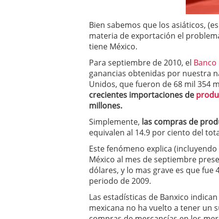
un software de control d
¿Cómo encontrar un seg
Bien sabemos que los asiáticos, (
Cómo acabará el año la
materia de exportación el problema
noviembre 29, 2024
tiene México.
Para septiembre de 2010, el
Banco 
ganancias obtenidas por nuestra n
Unidos, que fueron de 68 mil 354 m
crecientes importaciones de
produ
millones.
Simplemente,
las compras de produ
equivalen al 14.9 por ciento del to
Este fenómeno explica (incluyendo 
México al mes de septiembre presen
dólares, y lo mas grave es que fue
periodo de 2009.
Las estadísticas de Banxico indican 
mexicana no ha vuelto a tener un s
compras de mercancías en los merc