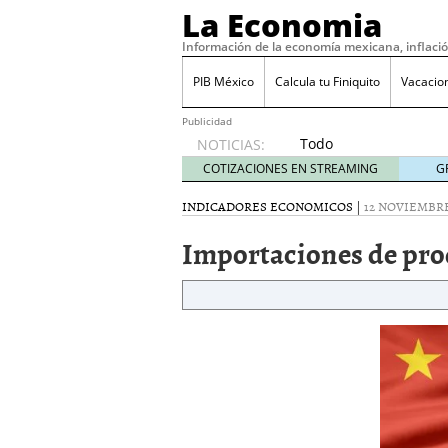
La Economia
Información de la economía mexicana, inflaci
PIB México
Calcula tu Finiquito
Vacacio
Publicidad
Todo
NOTICIAS:
sobre
COTIZACIONES EN STREAMING
G
SIFX:
análisis
INDICADORES ECONOMICOS
|
12 NOVIEMBRE
de
Importaciones de pro
opiniones,
regulación,
seguridad
y riesgos
para
traders
en 2026
febrero
26, 2026
¿Cómo convertir el suel
Cómo enfrentar la refor