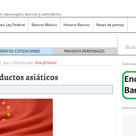
ón, desempleo, bancos y calendarios
nes Ley Federal
Bancos México
Horario Bancos
Notas de prensa
Busca
RÁFICOS COTIZACIONES
FINANZAS PERSONALES
, 2010
-
Escrito por:
Ana Jiménez
Publicida
ductos asiáticos
Publicida
do bruto a neto en México?
noviembre 20, 2025
ma de reducción de jornada laboral en México con