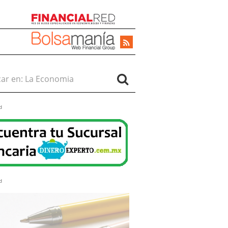
r en:
d
d