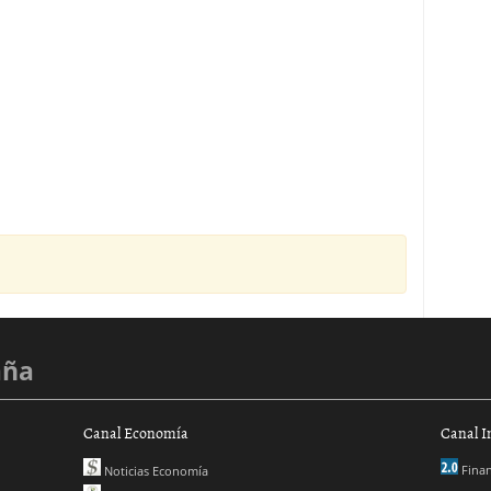
aña
Canal Economía
Canal I
Finan
Noticias Economía