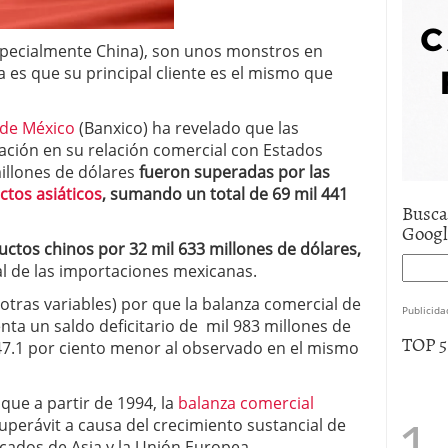
e asistencia
julio 17, 2025
uro de auto económico?
abril 9, 2025
especialmente China), son unos monstros en
 economía mexicana; predicciones y avances
 es que su principal cliente es el mismo que
de México
(Banxico) ha revelado que las
ación en su relación comercial con Estados
illones de dólares
fueron superadas por las
ctos asiáticos
, sumando un total de 69 mil 441
Busca
Goog
ctos chinos por 32 mil 633 millones de dólares,
tal de las importaciones mexicanas.
otras variables) por que la balanza comercial de
Publicida
ta un saldo deficitario de mil 983 millones de
TOP 
 47.1 por ciento menor al observado en el mismo
que a partir de 1994, la
balanza comercial
uperávit a causa del crecimiento sustancial de
ados de Asia y la Unión Europea.