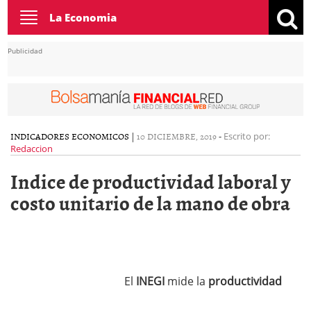
Toggle
La Economia
navigation
Publicidad
INDICADORES ECONOMICOS
|
10 DICIEMBRE, 2019
-
Escrito por:
Redaccion
Indice de productividad laboral y
costo unitario de la mano de obra
El
INEGI
mide la
productividad