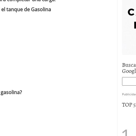
e asistencia
julio 17, 2025
 el tanque de Gasolina
uro de auto económico?
abril 9, 2025
 economía mexicana; predicciones y avances
Busca
Goog
 gasolina?
Publicida
TOP 