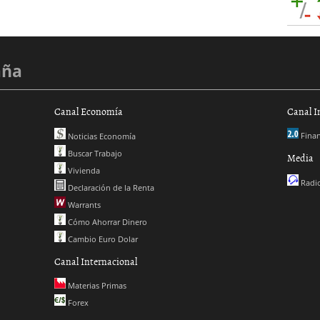
aña
Canal Economía
Canal I
Finan
Noticias Economía
Buscar Trabajo
Media
Vivienda
Radio
Declaración de la Renta
Warrants
Cómo Ahorrar Dinero
Cambio Euro Dolar
Canal Internacional
Materias Primas
Forex