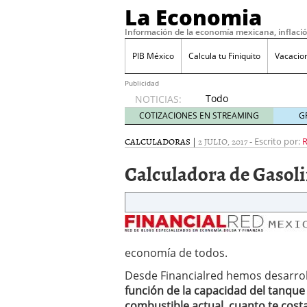
La Economia
Información de la economía mexicana, inflaci
PIB México
Calcula tu Finiquito
Vacacio
Publicidad
Todo
NOTICIAS:
sobre
COTIZACIONES EN STREAMING
G
SIFX:
análisis
CALCULADORAS
|
2 JULIO, 2017
-
Escrito por:
R
de
Calculadora de Gasol
opiniones,
regulación,
seguridad
y riesgos
para
traders
en 2026
economía de todos.
febrero
Desde Financialred hemos desarro
26, 2026
función de la capacidad del tanque q
¿Cómo convertir el suel
Cómo enfrentar la refor
combustible actual, cuanto te cos