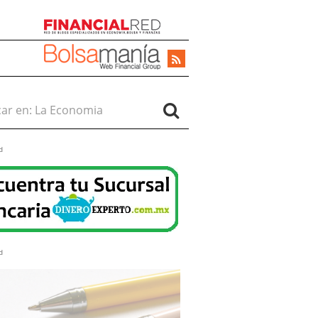
r en:
d
d