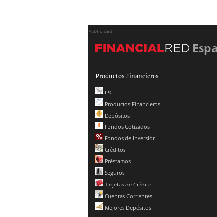
Publicidad
Esp
Productos Financieros
IPC
Productos Financieros
Depósitos
Fondos Cotizados
Fondos de Inversión
Créditos
Préstamos
Seguros
Tarjetas de Crédito
Cuentas Corrientes
Mejores Depósitos