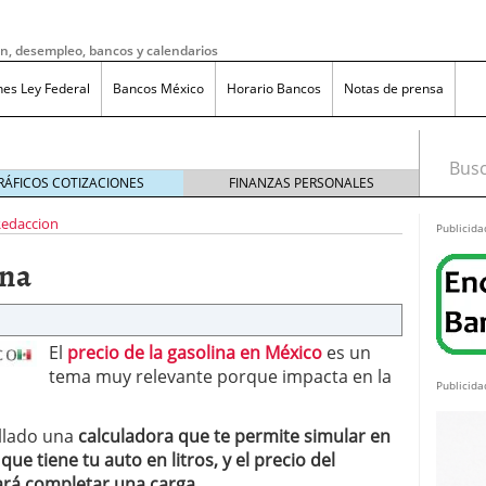
ón, desempleo, bancos y calendarios
nes Ley Federal
Bancos México
Horario Bancos
Notas de prensa
Busca
RÁFICOS COTIZACIONES
FINANZAS PERSONALES
edaccion
Publicida
ina
El
precio de la gasolina en México
es un
tema muy relevante porque impacta en la
Publicida
llado una
calculadora que te permite simular en
ue tiene tu auto en litros, y el precio del
do bruto a neto en México?
noviembre 20, 2025
ma de reducción de jornada laboral en México con
tará completar una carga
.