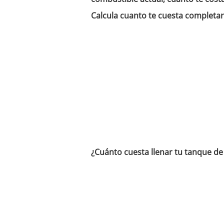
un software de control d
Calcula cuanto te cuesta completar
¿Cómo encontrar un seg
Cómo acabará el año la
noviembre 29, 2024
¿Cuánto cuesta llenar tu tanque de