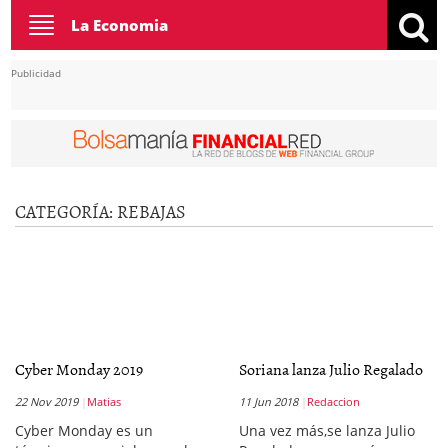
Toggle
La Economia
navigation
Publicidad
CATEGORÍA:
REBAJAS
Cyber Monday 2019
Soriana lanza Julio Regalado
22 Nov 2019
Matias
11 Jun 2018
Redaccion
Cyber Monday es un
Una vez más,se lanza Julio