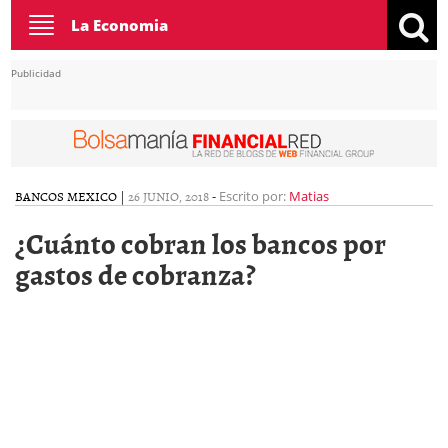
Toggle
La Economia
navigation
Publicidad
BANCOS MEXICO
|
26 JUNIO, 2018
-
Escrito por:
Matias
¿Cuánto cobran los bancos por
gastos de cobranza?