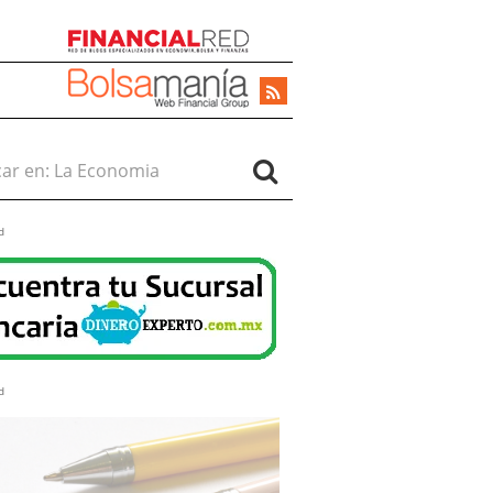
r en:
d
d