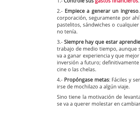
1.-
Controle sus
gastos financieros
2.-
Empiece a
generar un ingreso
corporación, seguramente por ahí t
pastelitos, sándwiches o cualquier
no tenía.
3.-
Siempre hay que estar aprendi
trabajo de medio tiempo, aunque 
va a ganar experiencia y que mejor
inversión a futuro; definitivamente 
cine o las chelas.
4.-
Propóngase metas
: Fáciles y 
irse de mochilazo a algún viaje.
Sino tiene la motivación de levant
se va a querer molestar en cambiar