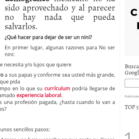
sido aprovechado y al parecer
e asistencia
julio 17, 2025
uro de auto económico?
abril 9, 2025
no hay nada que pueda
 economía mexicana; predicciones y avances
salvarlos.
¿Qué hacer para dejar de ser un nini?
En primer lugar, algunas razones para No ser
nini:
 necesita y/o lujos que quiere
Busca
Goog
ro
a sus papas y conforme sea usted más grande,
 que pida
iempo en lo que su
currículum
podría llegarse de
llamado
experiencia laboral
.
Publicida
es una profesión pagada, ¿hasta cuando lo van a
TOP 
es?
nos sencillos pasos: