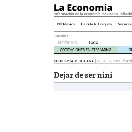
La Economia
Información de la economía mexicana, inflaci
PIB México
Calcula tu Finiquito
Vacacio
Publicidad
Todo
NOTICIAS:
sobre
COTIZACIONES EN STREAMING
G
SIFX:
análisis
ECONOMÍA MEXICANA
|
24 JULIO, 2012
-
Escri
de
Dejar de ser nini
opiniones,
regulación,
seguridad
y riesgos
para
traders
en 2026
febrero
26, 2026
¿Cómo convertir el suel
Cómo enfrentar la refor