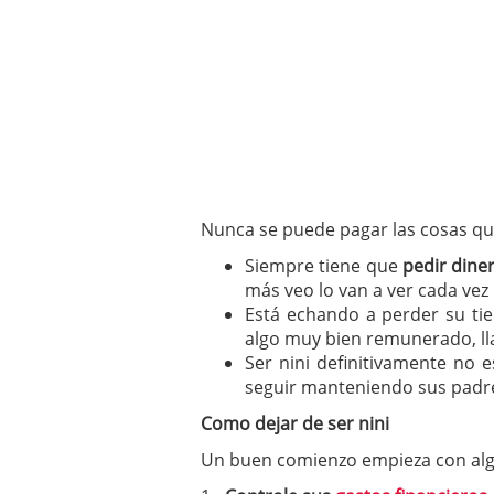
un software de control d
¿Cómo encontrar un seg
Cómo acabará el año la
noviembre 29, 2024
Nunca se puede pagar las cosas que
Siempre tiene que
pedir dine
más veo lo van a ver cada vez
Está echando a perder su t
algo muy bien remunerado, 
Ser nini definitivamente no 
seguir manteniendo sus padr
Como dejar de ser nini
Un buen comienzo empieza con algu