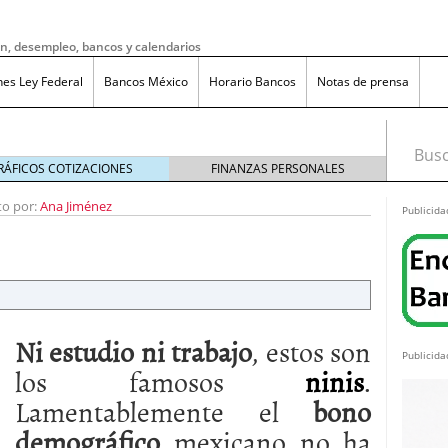
ón, desempleo, bancos y calendarios
nes Ley Federal
Bancos México
Horario Bancos
Notas de prensa
Busca
RÁFICOS COTIZACIONES
FINANZAS PERSONALES
to por:
Ana Jiménez
Publicida
Ni estudio ni trabajo
, estos son
Publicida
los famosos
ninis
.
Lamentablemente el
bono
do bruto a neto en México?
noviembre 20, 2025
demográfico
mexicano no ha
ma de reducción de jornada laboral en México con