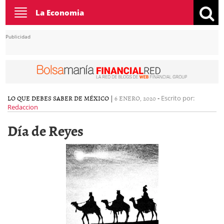
Toggle
La Economia
navigation
Publicidad
LO QUE DEBES SABER DE MÉXICO
|
6 ENERO, 2020
-
Escrito por:
Redaccion
Día de Reyes