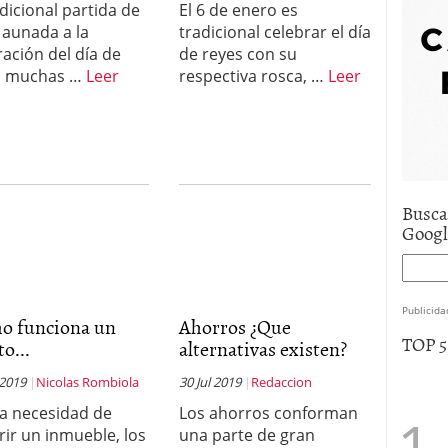
adicional partida de
El 6 de enero es
e asistencia
julio 17, 2025
 aunada a la
tradicional celebrar el día
uro de auto económico?
abril 9, 2025
ración del día de
de reyes con su
 economía mexicana; predicciones y avances
, muchas …
Leer
respectiva rosca, …
Leer
Busca
Goog
Publicida
o funciona un
Ahorros ¿Que
TOP 
to...
alternativas existen?
 2019
Nicolas Rombiola
30 Jul 2019
Redaccion
la necesidad de
Los ahorros conforman
rir un inmueble, los
una parte de gran