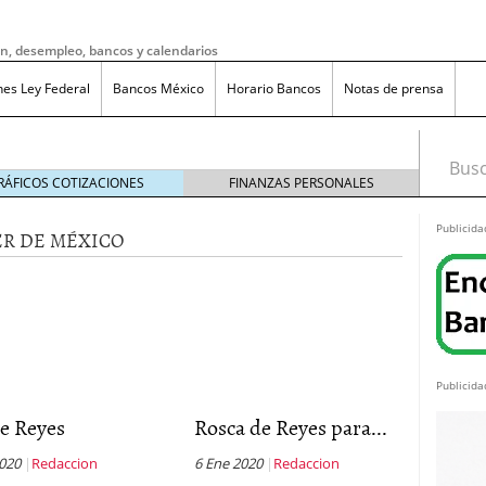
ón, desempleo, bancos y calendarios
nes Ley Federal
Bancos México
Horario Bancos
Notas de prensa
Busca
RÁFICOS COTIZACIONES
FINANZAS PERSONALES
Publicida
ER DE MÉXICO
Publicida
e Reyes
Rosca de Reyes para...
do bruto a neto en México?
noviembre 20, 2025
2020
Redaccion
6 Ene 2020
Redaccion
ma de reducción de jornada laboral en México con