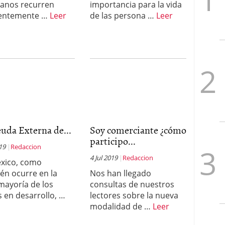
anos recurren
importancia para la vida
uentemente …
Leer
de las persona …
Leer
uda Externa de...
Soy comerciante ¿cómo
participo...
019
Redaccion
4 Jul 2019
Redaccion
xico, como
én ocurre en la
Nos han llegado
mayoría de los
consultas de nuestros
s en desarrollo, …
lectores sobre la nueva
modalidad de …
Leer