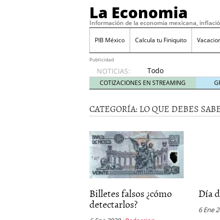
La Economia
Información de la economía mexicana, inflaci
PIB México
Calcula tu Finiquito
Vacacio
Publicidad
Todo
NOTICIAS:
sobre
COTIZACIONES EN STREAMING
G
SIFX:
análisis
CATEGORÍA:
LO QUE DEBES SAB
de
opiniones,
regulación,
seguridad
y riesgos
para
traders
en 2026
febrero
Billetes falsos ¿cómo
Día d
26, 2026
detectarlos?
¿Cómo convertir el suel
6 Ene 
Cómo enfrentar la refor