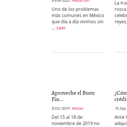
6 Ene 2020
Redaccion
La tr
un software de control d
Uno de los problemas
rosca
¿Cómo encontrar un seg
más comunes en México
celeb
Cómo acabará el año la
que día a día vivimos sin
reyes
noviembre 29, 2024
…
Leer
Aproveche el Buen
¿Cóm
Fin...
crédi
8 Oct 2019
Matias
16 Sep
Del 15 al 18 de
Ante 
noviembre de 2019 no
adqui