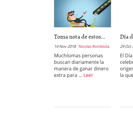
Toma nota de estos...
Día 
14 Nov 2018
Nicolas Rombiola
29 Oct
Muchísimas personas
El Dí
buscan diariamente la
celeb
manera de ganar dinero
orige
extra para …
Leer
la qu