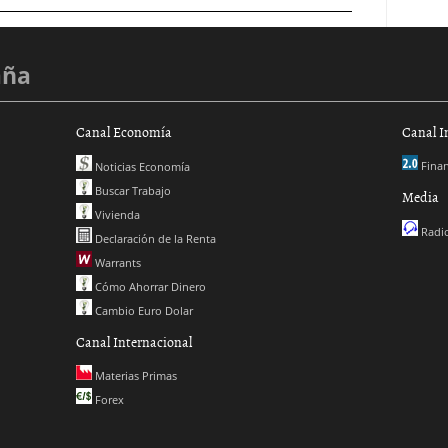
aña
Canal Economía
Canal I
Finan
Noticias Economía
Buscar Trabajo
Media
Vivienda
Radio
Declaración de la Renta
Warrants
Cómo Ahorrar Dinero
Cambio Euro Dolar
Canal Internacional
Materias Primas
Forex