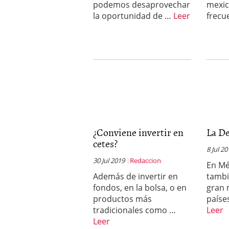
podemos desaprovechar
mexic
la oportunidad de …
Leer
frec
¿Conviene invertir en
La De
cetes?
8 Jul 2
30 Jul 2019
Redaccion
En Mé
Además de invertir en
tambi
fondos, en la bolsa, o en
gran 
productos más
paíse
tradicionales como …
Leer
Leer