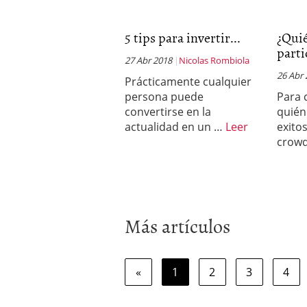
5 tips para invertir...
¿Qui
parti
27 Abr 2018
Nicolas Rombiola
26 Abr
Prácticamente cualquier
persona puede
Para 
convertirse en la
quién
actualidad en un …
Leer
exito
crow
Más artículos
«
1
2
3
4