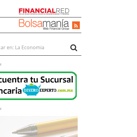
r en:
d
d