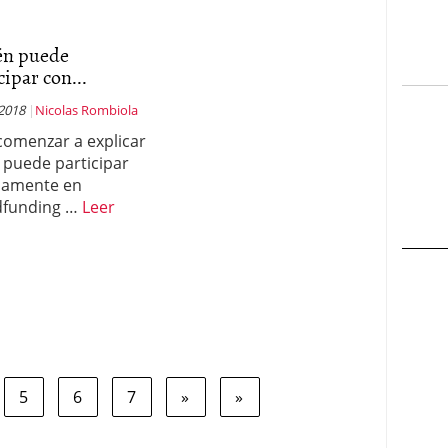
én puede
cipar con...
 2018
Nicolas Rombiola
comenzar a explicar
 puede participar
samente en
dfunding …
Leer
5
6
7
»
»