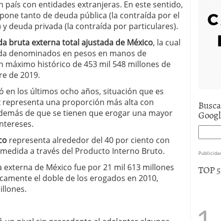
n país con entidades extranjeras. En este sentido,
e asistencia
julio 17, 2025
one tanto de deuda pública (la contraída por el
uro de auto económico?
abril 9, 2025
 y deuda privada (la contraída por particulares).
 economía mexicana; predicciones y avances
a bruta externa total ajustada de México
, la cual
euda denominados en pesos en manos de
un máximo histórico de 453 mil 548 millones de
re de 2019.
ó en los últimos ocho años, situación que es
z representa una proporción más alta con
Busca
 además de que se tienen que erogar una mayor
Goog
ntereses.
co
representa alrededor del 40 por ciento con
medida a través del Producto Interno Bruto.
Publicida
a externa de México fue por 21 mil 613 millones
TOP 
icamente el doble de los erogados en 2010,
llones.