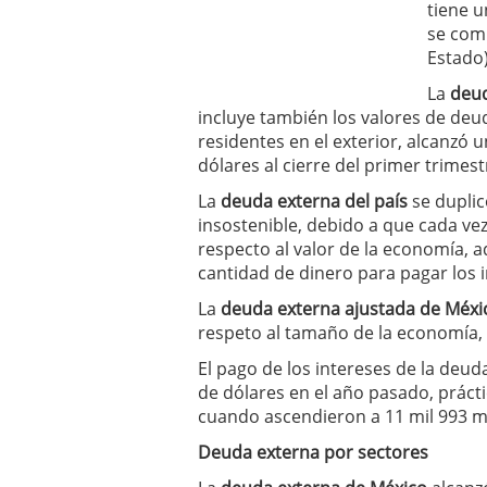
tiene u
un software de control d
se comp
¿Cómo encontrar un seg
Estado)
Cómo acabará el año la
noviembre 29, 2024
La
deud
incluye también los valores de d
residentes en el exterior, alcanzó 
dólares al cierre del primer trimest
La
deuda externa del país
se duplic
insostenible, debido a que cada ve
respecto al valor de la economía,
cantidad de dinero para pagar los i
La
deuda externa ajustada de Méxi
respeto al tamaño de la economía, 
El pago de los intereses de la deud
de dólares en el año pasado, práct
cuando ascendieron a 11 mil 993 mi
Deuda externa por sectores