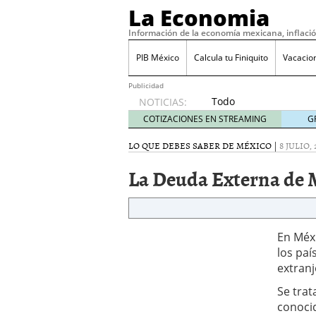
La Economia
Información de la economía mexicana, inflaci
PIB México
Calcula tu Finiquito
Vacacio
Publicidad
Todo
NOTICIAS:
sobre
COTIZACIONES EN STREAMING
G
SIFX:
análisis
LO QUE DEBES SABER DE MÉXICO
|
8 JULIO, 
de
La Deuda Externa de 
opiniones,
regulación,
seguridad
y riesgos
para
En Méx
traders
los paí
en 2026
extranj
febrero
26, 2026
Se trat
¿Cómo convertir el suel
conoci
Cómo enfrentar la refor