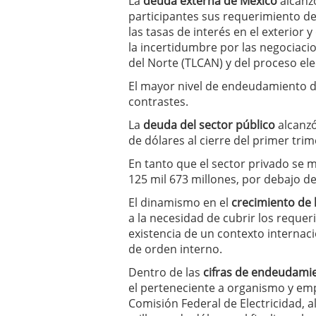
La
deuda externa de México
alcanzó
participantes sus requerimiento d
las tasas de interés en el exterior
la incertidumbre por las negociaci
del Norte (TLCAN) y del proceso ele
El mayor nivel de endeudamiento de
contrastes.
La
deuda del sector público
alcanzó
de dólares al cierre del primer trim
En tanto que el sector privado se 
125 mil 673 millones, por debajo de
El dinamismo en el
crecimiento de 
a la necesidad de cubrir los reque
existencia de un contexto internac
de orden interno.
Dentro de las
cifras de endeudami
el perteneciente a organismo y emp
Comisión Federal de Electricidad, a