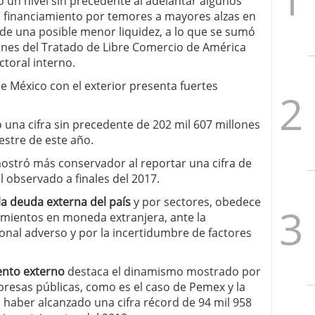
 un nivel sin precedente al adelantar algunos
e financiamiento por temores a mayores alzas en
 y de una posible menor liquidez, a lo que se sumó
ones del Tratado de Libre Comercio de América
ctoral interno.
 México con el exterior presenta fuertes
 una cifra sin precedente de 202 mil 607 millones
estre de este año.
mostró más conservador al reportar una cifra de
l observado a finales del 2017.
la deuda externa del país
y por sectores, obedece
rimientos en moneda extranjera, ante la
ional adverso y por la incertidumbre de factores
ento externo
destaca el dinamismo mostrado por
resas públicas, como es el caso de Pemex y la
l haber alcanzado una cifra récord de 94 mil 958