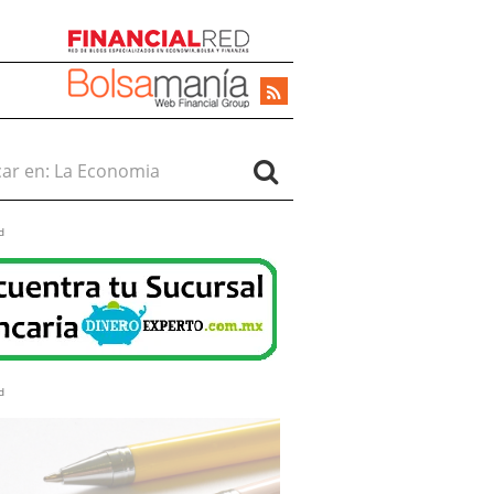
r en:
d
d