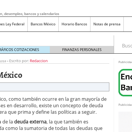
ón, desempleo, bancos y calendarios
nes Ley Federal
Bancos México
Horario Bancos
Notas de prensa
Busca
RÁFICOS COTIZACIONES
FINANZAS PERSONALES
2019
-
Escrito por:
Redaccion
Publicida
México
ico, como también ocurre en la gran mayoría de
ses en desarrollo, existe un concepto de deuda
Publicida
era que prima y define las políticas a seguir.
a de la
deuda externa
, la que también es
do bruto a neto en México?
noviembre 20, 2025
da como la sumatoria de todas las deudas que
ma de reducción de jornada laboral en México con