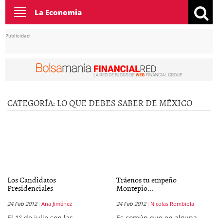
Toggle
La Economia
navigation
Publicidad
CATEGORÍA:
LO QUE DEBES SABER DE MÉXICO
Los Candidatos
Tráenos tu empeño
Presidenciales
Montepio...
24 Feb 2012
Ana Jiménez
24 Feb 2012
Nicolas Rombiola
El 1° de julio son las
Es común que en alguna