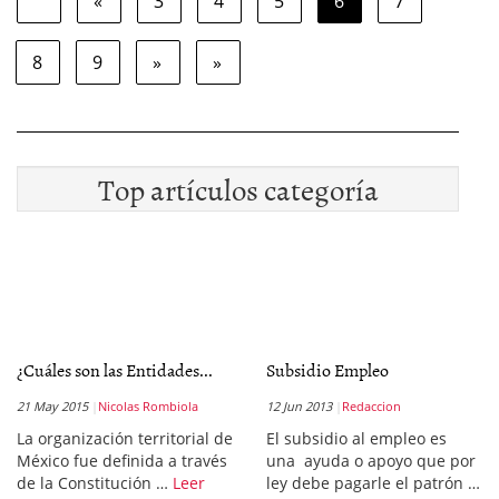
«
3
4
5
6
7
8
9
»
»
Top artículos categoría
¿Cuáles son las Entidades...
Subsidio Empleo
21 May 2015
Nicolas Rombiola
12 Jun 2013
Redaccion
La organización territorial de
El subsidio al empleo es
México fue definida a través
una ayuda o apoyo que por
de la Constitución …
Leer
ley debe pagarle el patrón …