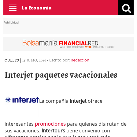
Toggle
La Economia
navigation
Publicidad
OULETS
|
15 JULIO, 2016
-
Escrito por:
Redaccion
Interjet paquetes vacacionales
La compañía
Interjet
ofrece
interesantes
promociones
para quienes disfrutan de
sus vacaciones.
Intertours
tiene convenio con