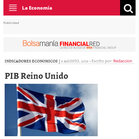
Toggle
La Economia
navigation
Publicidad
INDICADORES ECONOMICOS
|
9 AGOSTO, 2019
-
Escrito por:
Redaccion
PIB Reino Unido