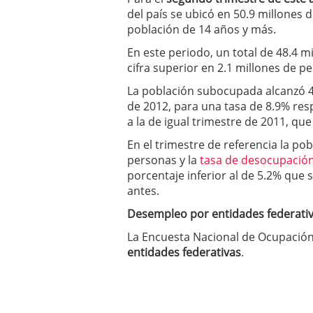
un software de control d
del país se ubicó en 50.9 millones d
¿Cómo encontrar un seg
población de 14 años y más.
Cómo acabará el año la
En este periodo, un total de 48.4 
noviembre 29, 2024
cifra superior en 2.1 millones de p
La población subocupada alcanzó 4
de 2012, para una tasa de 8.9% re
a la de igual trimestre de 2011, que
En el trimestre de referencia la po
personas y la
tasa de desocupació
porcentaje inferior al de 5.2% que 
antes.
Desempleo por entidades federati
La Encuesta Nacional de Ocupación
entidades federativas
.