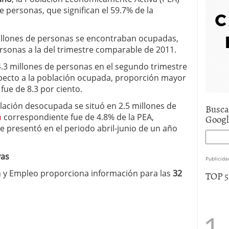
e asistencia
julio 17, 2025
e personas, que significan el 59.7% de la
uro de auto económico?
abril 9, 2025
 economía mexicana; predicciones y avances
millones de personas se encontraban ocupadas,
ersonas a la del trimestre comparable de 2011.
.3 millones de personas en el segundo trimestre
specto a la población ocupada, proporción mayor
 fue de 8.3 por ciento.
blación desocupada se situó en 2.5 millones de
Busca
n
correspondiente fue de 4.8% de la PEA,
Goog
se presentó en el periodo abril-junio de un año
vas
Publicida
 y Empleo proporciona información para las
32
TOP 