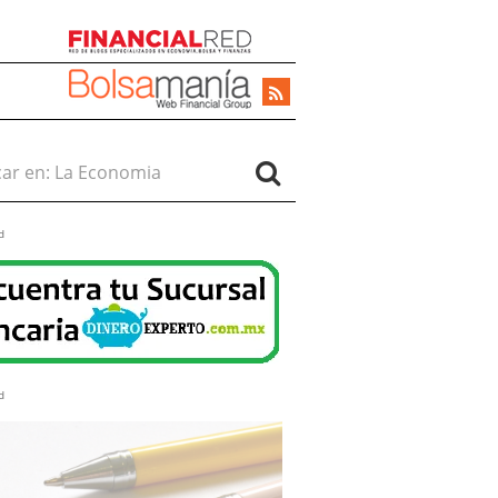
r en:
d
d