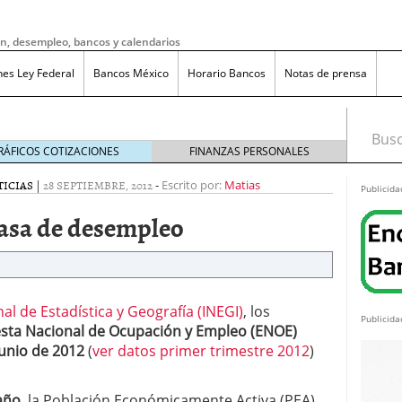
ón, desempleo, bancos y calendarios
nes Ley Federal
Bancos México
Horario Bancos
Notas de prensa
Busca
RÁFICOS COTIZACIONES
FINANZAS PERSONALES
TICIAS
|
28 SEPTIEMBRE, 2012
-
Escrito por:
Matias
Publicida
asa de desempleo
nal de Estadística y Geografía (INEGI)
, los
Publicida
uesta Nacional de Ocupación y Empleo (ENOE)
junio de 2012
(
ver datos primer trimestre 2012
)
do bruto a neto en México?
noviembre 20, 2025
ma de reducción de jornada laboral en México con
año
, la Población Económicamente Activa (PEA)