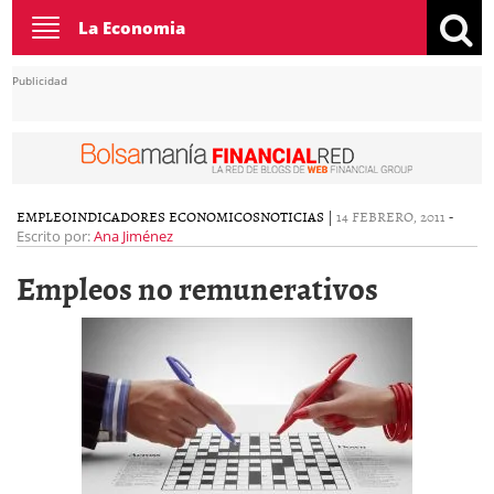
Toggle
La Economia
navigation
Publicidad
EMPLEO
INDICADORES ECONOMICOS
NOTICIAS
|
14 FEBRERO, 2011
-
Escrito por:
Ana Jiménez
Empleos no remunerativos