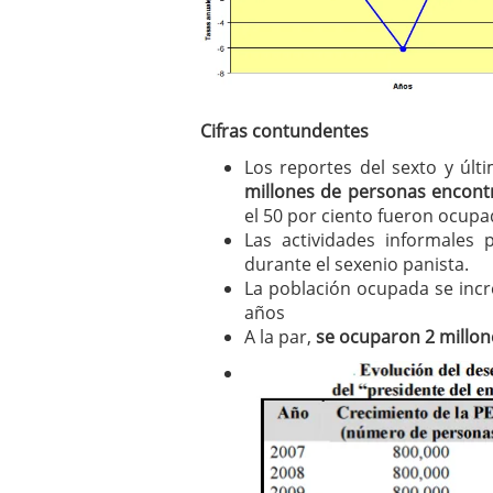
un software de control d
¿Cómo encontrar un seg
Cómo acabará el año la
noviembre 29, 2024
Cifras contundentes
Los reportes del sexto y úl
millones de personas encont
el 50 por ciento fueron ocupa
Las actividades informales
durante el sexenio panista.
La población ocupada se incr
años
A la par,
se ocuparon 2 millon