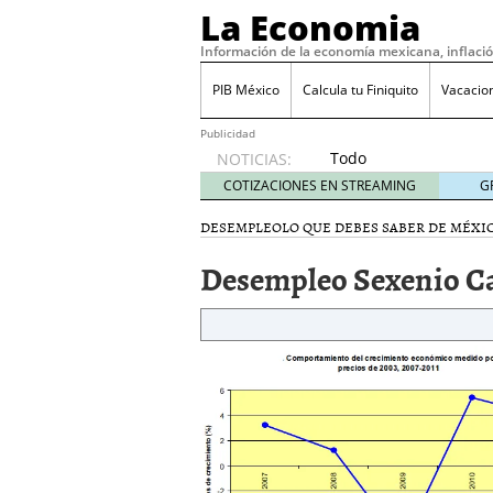
La Economia
Información de la economía mexicana, inflaci
PIB México
Calcula tu Finiquito
Vacacio
Publicidad
Todo
NOTICIAS:
sobre
COTIZACIONES EN STREAMING
G
SIFX:
análisis
DESEMPLEO
LO QUE DEBES SABER DE MÉXI
de
Desempleo Sexenio C
opiniones,
regulación,
seguridad
y riesgos
para
traders
en 2026
febrero
26, 2026
¿Cómo convertir el suel
Cómo enfrentar la refor