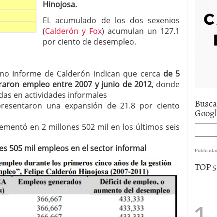
Hinojosa.
e asistencia
julio 17, 2025
uro de auto económico?
abril 9, 2025
EL acumulado de los dos sexenios
 economía mexicana; predicciones y avances
(
Calderón y Fox
) acumulan un 127.1
por ciento de desempleo.
timo Informe de Calderón indican que cerca
de 5
raron empleo entre 2007 y junio de 2012
, donde
das en actividades informales
Busca
 presentaron una expansión de 21.8 por ciento
Goog
ementó en 2 millones 502 mil en los últimos seis
es 505 mil empleos en el sector informal
Publicida
TOP 