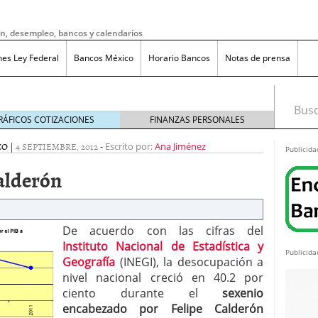
ón, desempleo, bancos y calendarios
nes Ley Federal
Bancos México
Horario Bancos
Notas de prensa
Busca
RÁFICOS COTIZACIONES
FINANZAS PERSONALES
CO
|
4 SEPTIEMBRE, 2012
-
Escrito por:
Ana Jiménez
Publicida
alderón
De acuerdo con las cifras del
Instituto Nacional de Estadística y
Publicida
Geografía
(INEGI), la desocupación a
nivel nacional creció en 40.2 por
ciento durante el
sexenio
do bruto a neto en México?
noviembre 20, 2025
encabezado por Felipe Calderón
ma de reducción de jornada laboral en México con