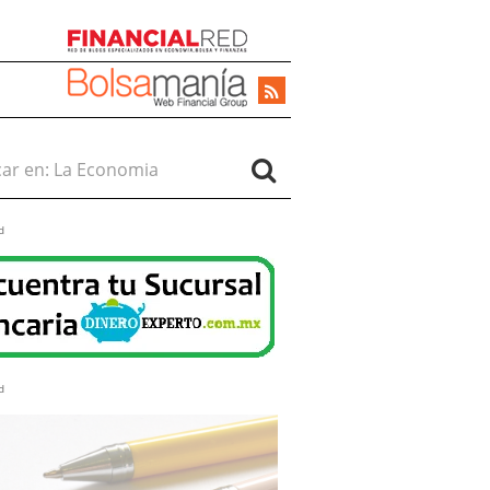
r en:
d
d