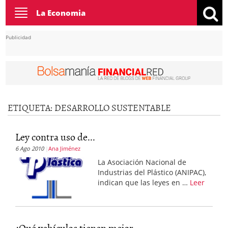
Toggle
La Economia
navigation
Publicidad
ETIQUETA:
DESARROLLO SUSTENTABLE
Ley contra uso de...
6 Ago 2010
Ana Jiménez
La Asociación Nacional de
Industrias del Plástico (ANIPAC),
indican que las leyes en …
Leer
¿Qué vehículos tienen mejor...