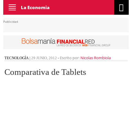
Toggle
La Economia
navigation
Publicidad
Escrito por:
Nicolas Rombiola
TECNOLOGÍA
|
29 JUNIO, 2012
-
Comparativa de Tablets