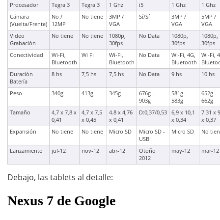
Procesador
Tegra 3
Tegra 3
1 Ghz
i5
1 Ghz
1 Ghz
Cámara
No /
No tiene
3MP /
Sí/Sí
3MP /
5MP /
(Vuelta/Frente)
12MP
VGA
VGA
VGA
Video
No tiene
No tiene
1080p,
No Data
1080p,
1080p,
Grabación
30fps
30fps
30fps
Conectividad
Wi-Fi,
Wi Fi
Wi-Fi,
No Data
Wi-Fi, 4G,
Wi-Fi, 
Bluetooth
Bluetooth
Bluetooth
Blueto
Duración
8 hs
7,5 hs
7,5 hs
No Data
9 hs
10 hs
Batería
Peso
340g
413g
345g
676g -
581g -
652g -
903g
583g
662g
Tamaño
4,7 x 7,8 x
4,7 x 7,5
4.8 x 4,76
D:0,37/0,53
6,9 x 10,1
7.31 x 
0,41
x 0,45
x 0,41
x 0,34
x 0,37
Expansión
No tiene
No tiene
Micro SD
Micro SD -
Micro SD
No tie
USB
Lanzamiento
jul-12
nov-12
abr-12
Otoño
may-12
mar-12
2012
Debajo, las tablets al detalle:
Nexus 7 de Google