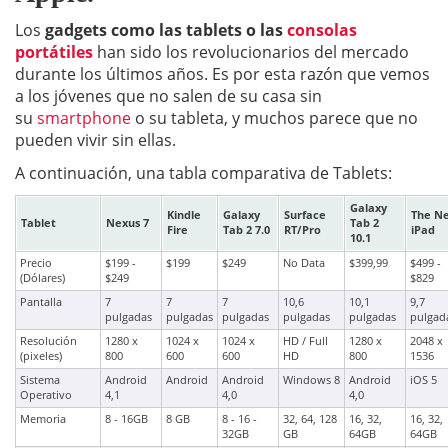
Los
gadgets como las tablets o las
consolas
portátiles
han sido los revolucionarios del mercado
durante los últimos años. Es por esta razón que vemos
a los jóvenes que no salen de su casa sin
su
smartphone
o su tableta, y muchos parece que no
pueden vivir sin ellas.
A continuación, una tabla comparativa de Tablets:
Galaxy
Kindle
Galaxy
Surface
The N
Tablet
Nexus 7
Tab 2
Fire
Tab 2 7.0
RT/Pro
iPad
10.1
Precio
$199 -
$199
$249
No Data
$399,99
$499 -
(Dólares)
$249
$829
Pantalla
7
7
7
10,6
10,1
9,7
pulgadas
pulgadas
pulgadas
pulgadas
pulgadas
pulgad
Resolución
1280 x
1024 x
1024 x
HD / Full
1280 x
2048 x
(pixeles)
800
600
600
HD
800
1536
Sistema
Android
Android
Android
Windows 8
Android
iOS 5
Operativo
4,1
4,0
4,0
Memoria
8 - 16GB
8 GB
8 - 16 -
32, 64, 128
16, 32,
16, 32,
32GB
GB
64GB
64GB