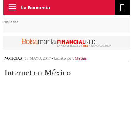
Toggle
La Economia
navigation
Publicidad
Escrito por:
Matias
NOTICIAS
|
17 MAYO, 2017
-
Internet en México