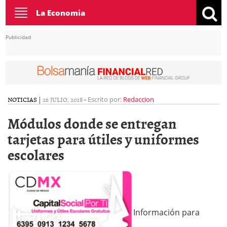
Toggle
La Economia
navigation
Publicidad
NOTICIAS
|
26 JULIO, 2018
-
Escrito por:
Redaccion
Módulos donde se entregan
tarjetas para útiles y uniformes
escolares
Información para