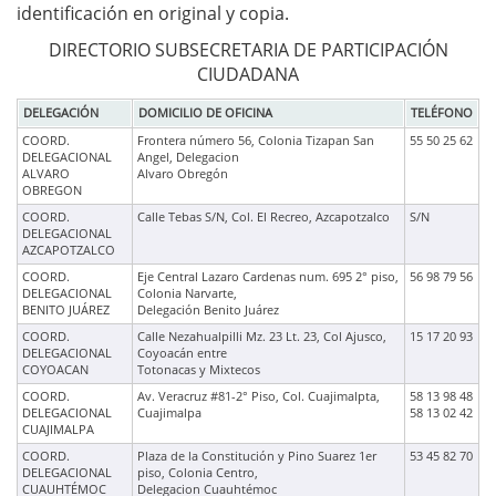
identificación en original y copia.
DIRECTORIO SUBSECRETARIA DE PARTICIPACIÓN
CIUDADANA
DELEGACIÓN
DOMICILIO DE OFICINA
TELÉFONO
COORD.
Frontera número 56, Colonia Tizapan San
55 50 25 62
DELEGACIONAL
Angel, Delegacion
ALVARO
Alvaro Obregón
OBREGON
COORD.
Calle Tebas S/N, Col. El Recreo, Azcapotzalco
S/N
DELEGACIONAL
AZCAPOTZALCO
COORD.
Eje Central Lazaro Cardenas num. 695 2° piso,
56 98 79 56
DELEGACIONAL
Colonia Narvarte,
BENITO JUÁREZ
Delegación Benito Juárez
COORD.
Calle Nezahualpilli Mz. 23 Lt. 23, Col Ajusco,
15 17 20 93
DELEGACIONAL
Coyoacán entre
COYOACAN
Totonacas y Mixtecos
COORD.
Av. Veracruz #81-2° Piso, Col. Cuajimalpta,
58 13 98 48
DELEGACIONAL
Cuajimalpa
58 13 02 42
CUAJIMALPA
COORD.
Plaza de la Constitución y Pino Suarez 1er
53 45 82 70
DELEGACIONAL
piso, Colonia Centro,
CUAUHTÉMOC
Delegacion Cuauhtémoc