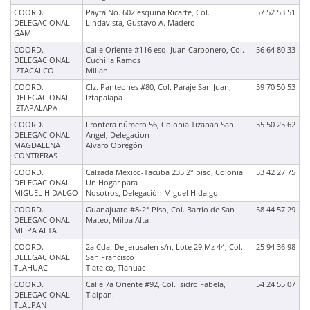
COORD.
Payta No. 602 esquina Ricarte, Col.
57 52 53 51
DELEGACIONAL
Lindavista, Gustavo A. Madero
GAM
COORD.
Calle Oriente #116 esq. Juan Carbonero, Col.
56 64 80 33
DELEGACIONAL
Cuchilla Ramos
IZTACALCO
Millan
COORD.
Clz. Panteones #80, Col. Paraje San Juan,
59 70 50 53
DELEGACIONAL
Iztapalapa
IZTAPALAPA
COORD.
Frontera número 56, Colonia Tizapan San
55 50 25 62
DELEGACIONAL
Angel, Delegacion
MAGDALENA
Alvaro Obregón
CONTRERAS
COORD.
Calzada Mexico-Tacuba 235 2° piso, Colonia
53 42 27 75
DELEGACIONAL
Un Hogar para
MIGUEL HIDALGO
Nosotros, Delegación Miguel Hidalgo
COORD.
Guanajuato #8-2° Piso, Col. Barrio de San
58 44 57 29
DELEGACIONAL
Mateo, Milpa Alta
MILPA ALTA
COORD.
2a Cda. De Jerusalen s/n, Lote 29 Mz 44, Col.
25 94 36 98
DELEGACIONAL
San Francisco
TLAHUAC
Tlatelco, Tlahuac
COORD.
Calle 7a Oriente #92, Col. Isidro Fabela,
54 24 55 07
DELEGACIONAL
Tlalpan.
TLALPAN