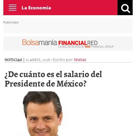
Toggle
La Economia
navigation
Publicidad
NOTICIAS
|
12 ABRIL, 2018
-
Escrito por:
Matias
¿De cuánto es el salario del
Presidente de México?