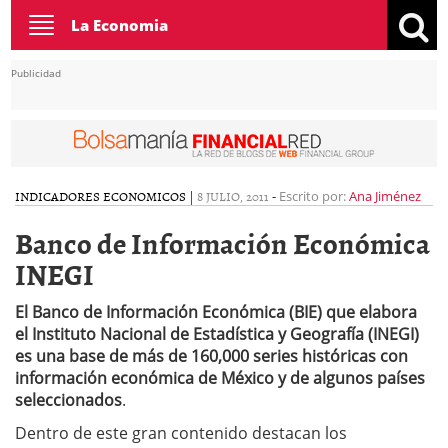
Toggle
La Economia
navigation
Publicidad
INDICADORES ECONOMICOS
|
8 JULIO, 2011
-
Escrito por:
Ana Jiménez
Banco de Información Económica
INEGI
El Banco de Información Económica (BIE) que elabora
el Instituto Nacional de Estadística y Geografía (INEGI)
es una base de más de 160,000 series históricas con
información económica de México y de algunos países
seleccionados
.
Dentro de este gran contenido destacan los