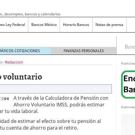
ón, desempleo, bancos y calendarios
nes Ley Federal
Bancos México
Horario Bancos
Notas de prensa
Busca
RÁFICOS COTIZACIONES
FINANZAS PERSONALES
or:
Redaccion
Publicida
o voluntario
A través de la Calculadora de Pensión con
Ahorro Voluntario IMSS, podrás estimar
Publicida
ar tu vida laboral.
idad de estimar el efecto sobre tu pensión al
 tu cuenta de ahorro para el retiro.
do bruto a neto en México?
noviembre 20, 2025
ma de reducción de jornada laboral en México con