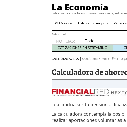
La Economia
Información de la economía mexicana, inflaci
PIB México
Calcula tu Finiquito
Vacacio
Publicidad
Todo
NOTICIAS:
sobre
COTIZACIONES EN STREAMING
G
SIFX:
análisis
CALCULADORAS
|
8 OCTUBRE, 2013
-
Escrito p
de
Calculadora de ahorr
opiniones,
regulación,
seguridad
y riesgos
para
traders
en 2026
cuál podría ser tu pensión al finaliz
febrero
La calculadora contempla la posibil
26, 2026
realizar aportaciones voluntarias a
¿Cómo convertir el suel
Cómo enfrentar la refor