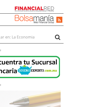
r en:
d
d