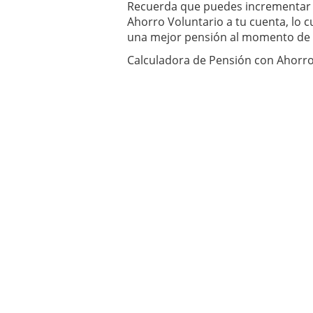
Recuerda que puedes incrementar 
un software de control d
Ahorro Voluntario a tu cuenta, lo 
¿Cómo encontrar un seg
una mejor pensión al momento de t
Cómo acabará el año la
noviembre 29, 2024
Calculadora de Pensión con Ahorro