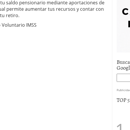
tu saldo pensionario mediante aportaciones de
e asistencia
julio 17, 2025
cual permite aumentar tus recursos y contar con
uro de auto económico?
abril 9, 2025
u retiro.
 economía mexicana; predicciones y avances
 Voluntario IMSS
Busca
Goog
Publicida
TOP 