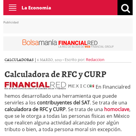
Toggle
La Economia
navigation
Publicidad
CALCULADORAS
|
6 MARZO, 2013
-
Escrito por:
Redaccion
Calculadora de RFC y CURP
En Financialred
hemos desarrollado una herramienta que puede
servirles a los
contribuyentes del SAT
. Se trata de una
calculadora de RFC y CURP
. Se trata de una
homoclave
,
que se le otorga a todas las personas físicas en México
que realicen alguna actividad alcanzado por algún
tributo o bien, a toda persona moral sin excepción.