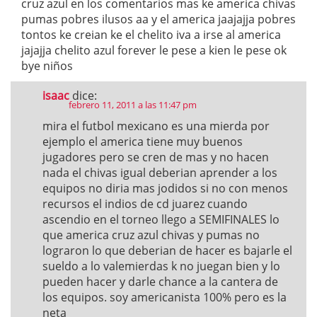
cruz azul en los comentarios mas ke america chivas
pumas pobres ilusos aa y el america jaajajja pobres
tontos ke creian ke el chelito iva a irse al america
jajajja chelito azul forever le pese a kien le pese ok
bye niños
isaac
dice:
febrero 11, 2011 a las 11:47 pm
mira el futbol mexicano es una mierda por
ejemplo el america tiene muy buenos
jugadores pero se cren de mas y no hacen
nada el chivas igual deberian aprender a los
equipos no diria mas jodidos si no con menos
recursos el indios de cd juarez cuando
ascendio en el torneo llego a SEMIFINALES lo
que america cruz azul chivas y pumas no
lograron lo que deberian de hacer es bajarle el
sueldo a lo valemierdas k no juegan bien y lo
pueden hacer y darle chance a la cantera de
los equipos. soy americanista 100% pero es la
neta