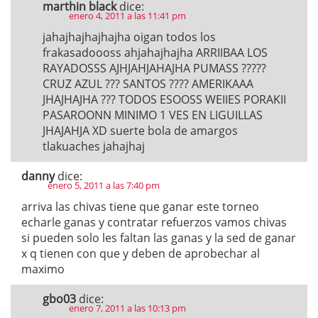
marthin black
dice:
enero 4, 2011 a las 11:41 pm
jahajhajhajhajha oigan todos los
frakasadoooss ahjahajhajha ARRIIBAA LOS
RAYADOSSS AJHJAHJAHAJHA PUMASS ?????
CRUZ AZUL ??? SANTOS ???? AMERIKAAA
JHAJHAJHA ??? TODOS ESOOSS WEIIES PORAKII
PASAROONN MINIMO 1 VES EN LIGUILLAS
JHAJAHJA XD suerte bola de amargos
tlakuaches jahajhaj
danny
dice:
enero 5, 2011 a las 7:40 pm
arriva las chivas tiene que ganar este torneo
echarle ganas y contratar refuerzos vamos chivas
si pueden solo les faltan las ganas y la sed de ganar
x q tienen con que y deben de aprobechar al
maximo
gbo03
dice:
enero 7, 2011 a las 10:13 pm