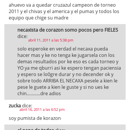
ahuevo va a quedar cruzazul campeon de torneo
2011 y el chivas y el america y el pumas y todos los
equipo que chige su madre
necaxista de corazon somo pocos pero FIELES
dice:
abril 11, 2011 a las 5:38 pm
solo esperoke en verdad el necaxa pueda
hacer mas y ke no tenga ke jugarsela con los
demas resultados por ke eso es cada torneo y
YO ya me qburri asi ke espero tengan paciensia
y espero se lo0gre durar y no decender ok y
sobre todo ARRIBA EL NECAXA pesele a kien le
pese le guete a kien le guste y si no ues ke
chin………..dre adios
zucka
dice:
abril 16, 2011 a las 6:52 pm
soy pumista de korazon