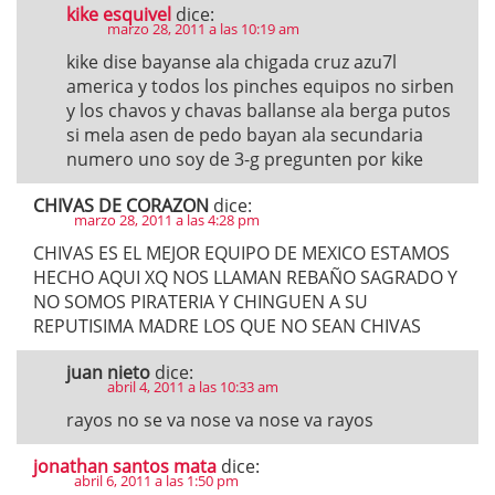
kike esquivel
dice:
marzo 28, 2011 a las 10:19 am
kike dise bayanse ala chigada cruz azu7l
america y todos los pinches equipos no sirben
y los chavos y chavas ballanse ala berga putos
si mela asen de pedo bayan ala secundaria
numero uno soy de 3-g pregunten por kike
CHIVAS DE CORAZON
dice:
marzo 28, 2011 a las 4:28 pm
CHIVAS ES EL MEJOR EQUIPO DE MEXICO ESTAMOS
HECHO AQUI XQ NOS LLAMAN REBAÑO SAGRADO Y
NO SOMOS PIRATERIA Y CHINGUEN A SU
REPUTISIMA MADRE LOS QUE NO SEAN CHIVAS
juan nieto
dice:
abril 4, 2011 a las 10:33 am
rayos no se va nose va nose va rayos
jonathan santos mata
dice:
abril 6, 2011 a las 1:50 pm