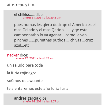
atte. repu y tito.
el chikiss.....
dice:
enero 11, 2011 a las 3:45 am
pues nomas les qiero decir qe el America es el
mas Odiado y el mas Qerido …….y qe este
campeonatho lo va aganar …como la ven …
pinches ……pumithas puthos ….chivas …cruz
azul…etc.
necker
dice:
enero 12, 2011 a las 6:42 am
un saludo para toda
la furia rojinegra
so0mos de awuante
te alentaremos este año furia furia
andres garcia
dice:
enero 14, 2011 a las 8:57 pm