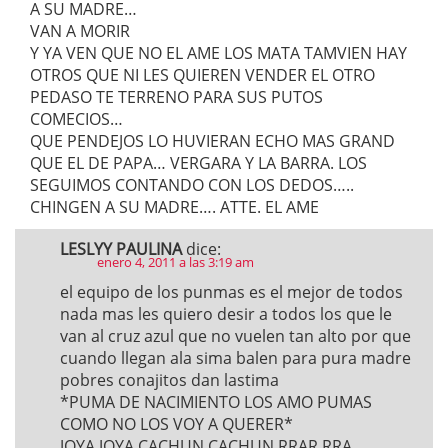
A SU MADRE…
VAN A MORIR
Y YA VEN QUE NO EL AME LOS MATA TAMVIEN HAY
OTROS QUE NI LES QUIEREN VENDER EL OTRO
PEDASO TE TERRENO PARA SUS PUTOS
COMECIOS…
QUE PENDEJOS LO HUVIERAN ECHO MAS GRAND
QUE EL DE PAPA… VERGARA Y LA BARRA. LOS
SEGUIMOS CONTANDO CON LOS DEDOS…..
CHINGEN A SU MADRE…. ATTE. EL AME
LESLYY PAULINA
dice:
enero 4, 2011 a las 3:19 am
el equipo de los punmas es el mejor de todos
nada mas les quiero desir a todos los que le
van al cruz azul que no vuelen tan alto por que
cuando llegan ala sima balen para pura madre
pobres conajitos dan lastima
*PUMA DE NACIMIENTO LOS AMO PUMAS
COMO NO LOS VOY A QUERER*
JOYA JOYA CACHUN CACHUN RRAR RRA