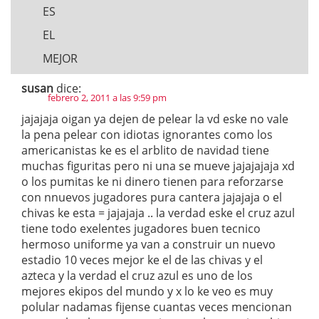
ES
EL
MEJOR
susan
dice:
febrero 2, 2011 a las 9:59 pm
jajajaja oigan ya dejen de pelear la vd eske no vale
la pena pelear con idiotas ignorantes como los
americanistas ke es el arblito de navidad tiene
muchas figuritas pero ni una se mueve jajajajaja xd
o los pumitas ke ni dinero tienen para reforzarse
con nnuevos jugadores pura cantera jajajaja o el
chivas ke esta = jajajaja .. la verdad eske el cruz azul
tiene todo exelentes jugadores buen tecnico
hermoso uniforme ya van a construir un nuevo
estadio 10 veces mejor ke el de las chivas y el
azteca y la verdad el cruz azul es uno de los
mejores ekipos del mundo y x lo ke veo es muy
polular nadamas fijense cuantas veces mencionan