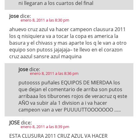
ni llegaran a los cuartos del final
jose
dice:
enero 8, 2011 a las 8:30 pm
ahuevo cruz azul va hacer campeon clausura 2011
los q nisiquiera va a tocar la copa es america la
basura y el chivass y mas aparte los q le van a otro
equipo son putoss jajajaja– te llevo en el corazon
cruz aazul sansre azul maquina
jose
dice:
enero 8, 2011 a las 8:36 pm
putoosss puñales EQUIPOS DE MIERDAA los
que dejan el comentario de arriba son putos
arribaaa los tiburones rojos de veracruz q este
AÑO va subir ala 1 division a i va hacer
campeon van a ver PUUUUTTOOOOOOO …..
JOSE
dice:
enero 8, 2011 a las 8:39 pm
ESTA CLUSURA 2011 CRUZ AZUL VA HACER