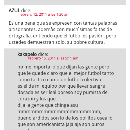
AZUL
dice:
febrero 12, 2011 a las 1:20 am
Es una pena que se expresen con tantas palabras
altisonantes, ademàs con muchìsimas faltas de
ortografìa, entiendo que el futbol es pasiòn, pero
ustedes demuestran solo, su pobre cultura.
kakapelo
dice:
febrero 15, 2011 a las 5:11 am
no me importa lo que dijan las gente pero
que le quede claro que el mejor futbol tanto
como tactico como un futbol colectivo
es el de mi equipo por que llevar sangre
dorada es ser leal poreso soy pumista de
corazon y los que
dija la gente que chinge asu
mmmmmmmmmmmmmmmmmmm,
bueno ardidos son lo de los pollitos osea lo
que son americanista jajajaja son puros