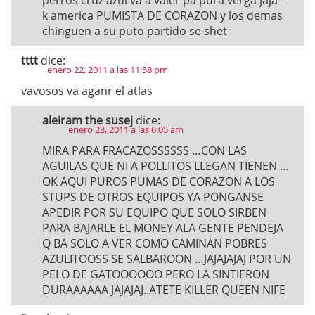
perros cruz azul va a valer pa pura verga jaja =
k america PUMISTA DE CORAZON y los demas
chinguen a su puto partido se shet
tttt
dice:
enero 22, 2011 a las 11:58 pm
vavosos va aganr el atlas
aleiram the susej
dice:
enero 23, 2011 a las 6:05 am
MIRA PARA FRACAZOSSSSSS …CON LAS
AGUILAS QUE NI A POLLITOS LLEGAN TIENEN …
OK AQUI PUROS PUMAS DE CORAZON A LOS
STUPS DE OTROS EQUIPOS YA PONGANSE
APEDIR POR SU EQUIPO QUE SOLO SIRBEN
PARA BAJARLE EL MONEY ALA GENTE PENDEJA
Q BA SOLO A VER COMO CAMINAN POBRES
AZULITOOSS SE SALBAROON …JAJAJAJAJ POR UN
PELO DE GATOOOOOO PERO LA SINTIERON
DURAAAAAA JAJAJAJ..ATETE KILLER QUEEN NIFE