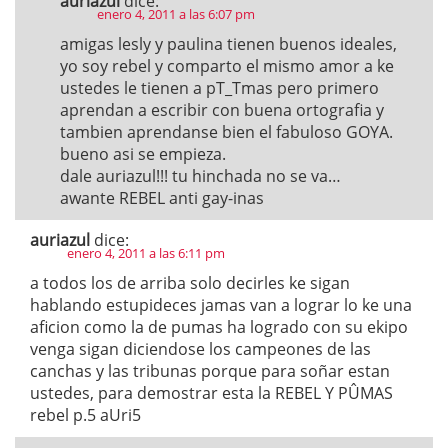
auriazul
dice:
enero 4, 2011 a las 6:07 pm
amigas lesly y paulina tienen buenos ideales,
yo soy rebel y comparto el mismo amor a ke
ustedes le tienen a pT_Tmas pero primero
aprendan a escribir con buena ortografia y
tambien aprendanse bien el fabuloso GOYA.
bueno asi se empieza.
dale auriazul!!! tu hinchada no se va…
awante REBEL anti gay-inas
auriazul
dice:
enero 4, 2011 a las 6:11 pm
a todos los de arriba solo decirles ke sigan
hablando estupideces jamas van a lograr lo ke una
aficion como la de pumas ha logrado con su ekipo
venga sigan diciendose los campeones de las
canchas y las tribunas porque para soñar estan
ustedes, para demostrar esta la REBEL Y PÛMAS
rebel p.5 aUri5