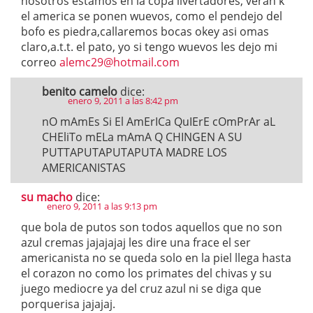
nosotros estamos en la copa livertadores, veran k
el america se ponen wuevos, como el pendejo del
bofo es piedra,callaremos bocas okey asi omas
claro,a.t.t. el pato, yo si tengo wuevos les dejo mi
correo
alemc29@hotmail.com
benito camelo
dice:
enero 9, 2011 a las 8:42 pm
nO mAmEs Si El AmErICa QuIErE cOmPrAr aL
CHEliTo mELa mAmA Q CHINGEN A SU
PUTTAPUTAPUTAPUTA MADRE LOS
AMERICANISTAS
su macho
dice:
enero 9, 2011 a las 9:13 pm
que bola de putos son todos aquellos que no son
azul cremas jajajajaj les dire una frace el ser
americanista no se queda solo en la piel llega hasta
el corazon no como los primates del chivas y su
juego mediocre ya del cruz azul ni se diga que
porquerisa jajajaj.