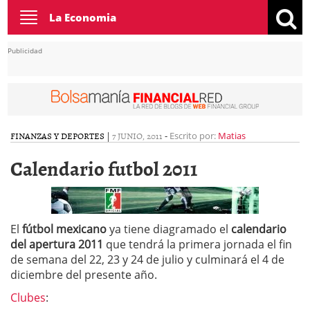
Toggle
La Economia
navigation
Publicidad
FINANZAS Y DEPORTES
|
7 JUNIO, 2011
-
Escrito por:
Matias
Calendario futbol 2011
El
fútbol mexicano
ya tiene diagramado el
calendario
del apertura 2011
que tendrá la primera jornada el fin
de semana del 22, 23 y 24 de julio y culminará el 4 de
diciembre del presente año.
Clubes
: