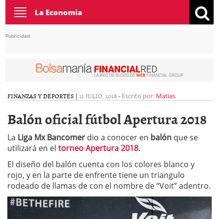
Toggle
La Economia
navigation
Publicidad
FINANZAS Y DEPORTES
|
11 JULIO, 2018
-
Escrito por:
Matias
Balón oficial fútbol Apertura 2018
La
Liga Mx Bancomer
dio a conocer en
balón
que se
utilizará en el
torneo Apertura 2018
.
El diseño del balón cuenta con los colores blanco y
rojo, y en la parte de enfrente tiene un triangulo
rodeado de llamas de con el nombre de “Voit” adentro.