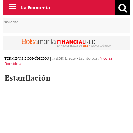
Toggle
La Economia
navigation
Publicidad
TÉRMINOS ECONÓMICOS
|
13 ABRIL, 2016
-
Escrito por:
Nicolas
Rombiola
Estanflación