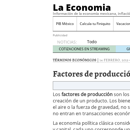
La Economia
Información de la economía mexicana, inflaci
PIB México
Calcula tu Finiquito
Vacacio
Publicidad
Todo
NOTICIAS:
sobre
COTIZACIONES EN STREAMING
G
SIFX:
análisis
TÉRMINOS ECONÓMICOS
|
14 FEBRERO, 2013
de
Factores de producci
opiniones,
regulación,
seguridad
y riesgos
Los
factores de producción
para
son los
traders
creación de un producto. Los biene
en 2026
el aire o la fuerza de gravedad, n
febrero
no entran en transacciones económi
26, 2026
La economía política clásica consid
¿Cómo convertir el suel
Cómo enfrentar la refor
y capital, cada uno corresponde una