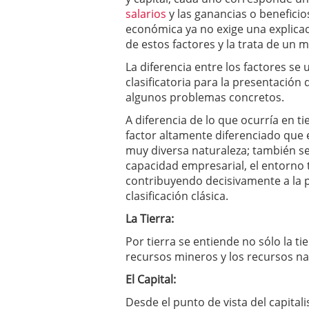
un software de control d
salarios
y las ganancias o beneficio
¿Cómo encontrar un seg
económica ya no exige una explica
Cómo acabará el año la
de estos factores y la trata de un 
noviembre 29, 2024
La diferencia entre los factores se
clasificatoria para la presentación 
algunos problemas concretos.
A diferencia de lo que ocurría en ti
factor altamente diferenciado que 
muy diversa naturaleza; también s
capacidad empresarial, el entorno 
contribuyendo decisivamente a la 
clasificación clásica.
La Tierra:
Por tierra se entiende no sólo la ti
recursos mineros y los recursos na
El Capital:
Desde el punto de vista del capital