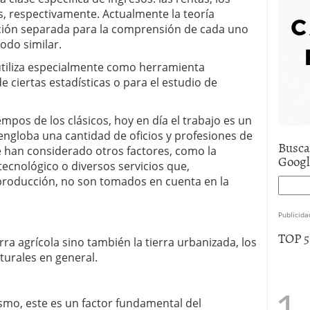
e asistencia
julio 17, 2025
s, respectivamente. Actualmente la teoría
uro de auto económico?
abril 9, 2025
ción separada para la comprensión de cada uno
 economía mexicana; predicciones y avances
modo similar.
 utiliza especialmente como herramienta
de ciertas estadísticas o para el estudio de
empos de los clásicos, hoy en día el trabajo es un
engloba una cantidad de oficios y profesiones de
Busca
e han considerado otros factores, como la
Goog
tecnológico o diversos servicios que,
producción, no son tomados en cuenta en la
Publicida
TOP 
erra agrícola sino también la tierra urbanizada, los
turales en general.
ismo, este es un factor fundamental del