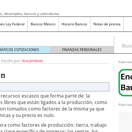
ón, desempleo, bancos y calendarios
nes Ley Federal
Bancos México
Horario Bancos
Notas de prensa
Busca
RÁFICOS COTIZACIONES
FINANZAS PERSONALES
-
Escrito por:
Ana Jiménez
Publicida
ón
 recursos escasos que forma parte de la
s libres que están ligados a la producción, como
Publicida
o son tomados como factores de la misma ya que
cas y su precio es nulo.
era como factores de producción: tierra, trabajo
do bruto a neto en México?
noviembre 20, 2025
ma de reducción de jornada laboral en México con
 clase específica de ingresos: las rentas, los