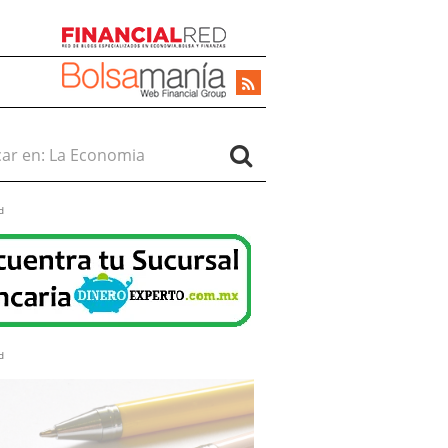
r en:
d
d