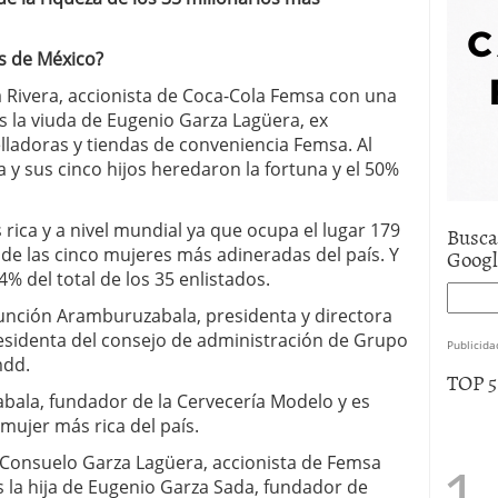
e asistencia
julio 17, 2025
uro de auto económico?
abril 9, 2025
s de México?
 economía mexicana; predicciones y avances
 Rivera, accionista de Coca-Cola Femsa con una
s la viuda de Eugenio Garza Lagüera, ex
ladoras y tiendas de conveniencia Femsa. Al
 y sus cinco hijos heredaron la fortuna y el 50%
rica y a nivel mundial ya que ocupa el lugar 179
Busca
l de las cinco mujeres más adineradas del país. Y
Goog
4% del total de los 35 enlistados.
unción Aramburuzabala, presidenta y directora
presidenta del consejo de administración de Grupo
Publicida
mdd.
TOP 
abala, fundador de la Cervecería Modelo y es
ujer más rica del país.
a Consuelo Garza Lagüera, accionista de Femsa
s la hija de Eugenio Garza Sada, fundador de