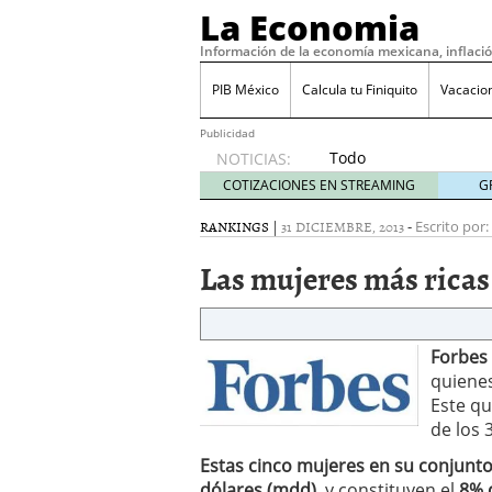
La Economia
Información de la economía mexicana, inflaci
PIB México
Calcula tu Finiquito
Vacacio
Publicidad
Todo
NOTICIAS:
sobre
COTIZACIONES EN STREAMING
G
SIFX:
análisis
RANKINGS
|
31 DICIEMBRE, 2013
-
Escrito por:
de
Las mujeres más ricas
opiniones,
regulación,
seguridad
y riesgos
para
Forbes
traders
quiene
en 2026
Este qu
febrero
de los 
26, 2026
Estas cinco mujeres en su conjunto
¿Cómo convertir el suel
Cómo enfrentar la refor
dólares (mdd)
, y constituyen el
8% 