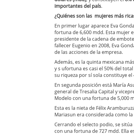
un software de control d
importantes del país
.
¿Cómo encontrar un seg
¿Quiénes son las mujeres más rica
Cómo acabará el año la
noviembre 29, 2024
En primer lugar aparece Eva Gonda
fortuna de 6,600 mdd. Esta mujer e
presidente de la cadena de embotel
fallecer Eugenio en 2008, Eva Gonda
de las acciones de la empresa.
Además, es la quinta mexicana más 
y s ufortuna es casi el 50% del tota
su riqueza por sí sola constituye el 
En segunda posición está María As
general de Tresalia Capital y vice
Modelo con una fortuna de 5,000 
Esta es la nieta de Félix Aramburuz
Mariasun era considerada como la m
Cerrando el selecto podio, se sitú
con una fortuna de 727 mdd. Ella e