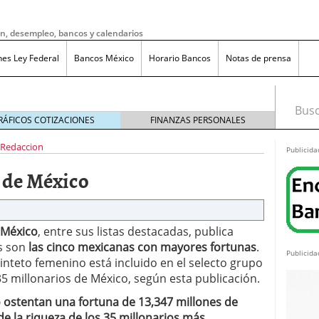
ón, desempleo, bancos y calendarios
nes Ley Federal
Bancos México
Horario Bancos
Notas de prensa
Busca
RÁFICOS COTIZACIONES
FINANZAS PERSONALES
Redaccion
Publicida
 de México
 México
, entre sus listas destacadas, publica
s son
las cinco mexicanas con mayores fortunas
.
Publicida
inteto femenino está incluido en el selecto grupo
35 millonarios de México, según esta publicación.
 ostentan una fortuna de 13,347 millones de
do bruto a neto en México?
noviembre 20, 2025
ma de reducción de jornada laboral en México con
de la riqueza de los 35 millonarios más