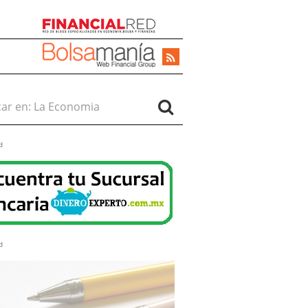
r en:
d
d