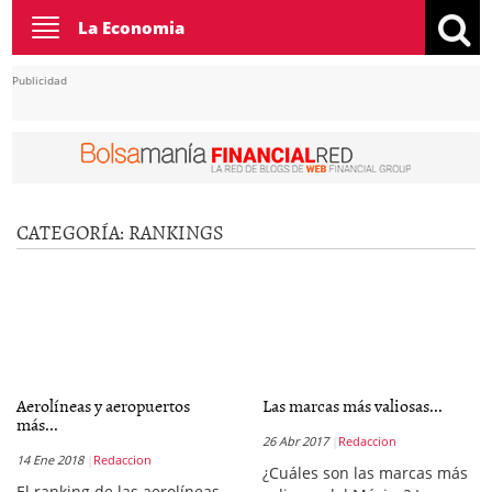
Toggle
La Economia
navigation
Publicidad
CATEGORÍA:
RANKINGS
Aerolíneas y aeropuertos
Las marcas más valiosas...
más...
26 Abr 2017
Redaccion
14 Ene 2018
Redaccion
¿Cuáles son las marcas más
El ranking de las aerolíneas