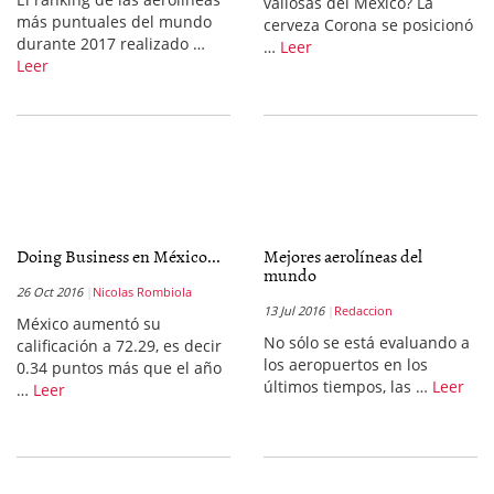
valiosas del México? La
más puntuales del mundo
cerveza Corona se posicionó
durante 2017 realizado …
…
Leer
Leer
Doing Business en México...
Mejores aerolíneas del
mundo
26 Oct 2016
Nicolas Rombiola
13 Jul 2016
Redaccion
México aumentó su
No sólo se está evaluando a
calificación a 72.29, es decir
los aeropuertos en los
0.34 puntos más que el año
últimos tiempos, las …
Leer
…
Leer