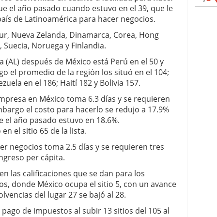
ue el año pasado cuando estuvo en el 39, que le
país de Latinoamérica para hacer negocios.
pur, Nueva Zelanda, Dinamarca, Corea, Hong
 Suecia, Noruega y Finlandia.
na (AL) después de México está Perú en el 50 y
o el promedio de la región los situó en el 104;
zuela en el 186; Haití 182 y Bolivia 157.
mpresa en México toma 6.3 días y se requieren
mbargo el costo para hacerlo se redujo a 17.9%
ue el año pasado estuvo en 18.6%.
 el sitio 65 de la lista.
er negocios toma 2.5 días y se requieren tres
ngreso per cápita.
n las calificaciones que se dan para los
os, donde México ocupa el sitio 5, con un avance
olvencias del lugar 27 se bajó al 28.
pago de impuestos al subir 13 sitios del 105 al