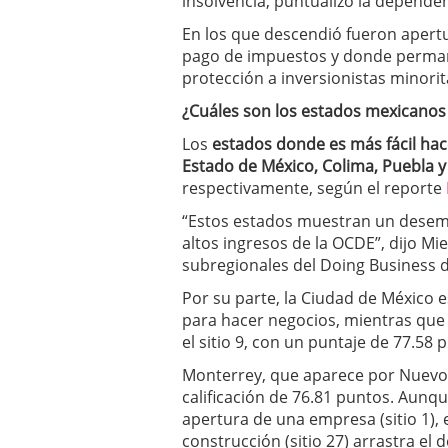
insolvencia, puntualizó la dependen
En los que descendió fueron apertu
pago de impuestos y donde permane
protección a inversionistas minorit
¿Cuáles son los estados mexicanos
Los
estados donde es más fácil hac
Estado de México, Colima, Puebla y
respectivamente, según el reporte
“Estos estados muestran un desemp
altos ingresos de la OCDE”, dijo Mie
subregionales del Doing Business 
Por su parte, la Ciudad de México es
para hacer negocios, mientras que G
el sitio 9, con un puntaje de 77.58 
Monterrey, que aparece por Nuevo Le
calificación de 76.81 puntos. Aunqu
apertura de una empresa (sitio 1),
construcción (sitio 27) arrastra el