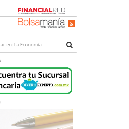
r en:
d
d