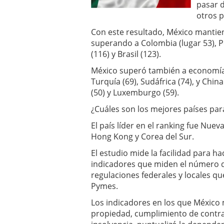
pasar d
un software de control d
otros 
¿Cómo encontrar un seg
Cómo acabará el año la
Con este resultado, México mantien
noviembre 29, 2024
superando a Colombia (lugar 53), Per
(116) y Brasil (123).
México superó también a economí
Turquía (69), Sudáfrica (74), y Chin
(50) y Luxemburgo (59).
¿Cuáles son los mejores países par
El país líder en el ranking fue Nue
Hong Kong y Corea del Sur.
El estudio mide la facilidad para h
indicadores que miden el número d
regulaciones federales y locales q
Pymes.
Los indicadores en los que México m
propiedad, cumplimiento de contra