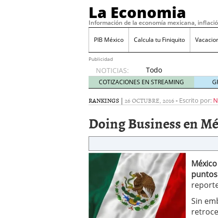
La Economia
Información de la economía mexicana, inflaci
PIB México
Calcula tu Finiquito
Vacacio
Publicidad
Todo
NOTICIAS:
sobre
COTIZACIONES EN STREAMING
G
SIFX:
análisis
RANKINGS
|
26 OCTUBRE, 2016
-
Escrito por:
N
de
Doing Business en Mé
opiniones,
regulación,
seguridad
y riesgos
para
México 
traders
puntos
en 2026
report
febrero
26, 2026
Sin emb
¿Cómo convertir el suel
retroce
Cómo enfrentar la refor