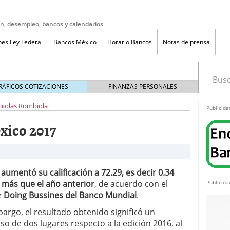
ón, desempleo, bancos y calendarios
nes Ley Federal
Bancos México
Horario Bancos
Notas de prensa
Busca
RÁFICOS COTIZACIONES
FINANZAS PERSONALES
icolas Rombiola
Publicida
xico 2017
aumentó su calificación a 72.29, es decir 0.34
 más que el año anterior
, de acuerdo con el
Publicida
e
Doing Bussines del Banco Mundial
.
argo, el resultado obtenido significó un
do bruto a neto en México?
noviembre 20, 2025
so de dos lugares respecto a la edición 2016, al
ma de reducción de jornada laboral en México con