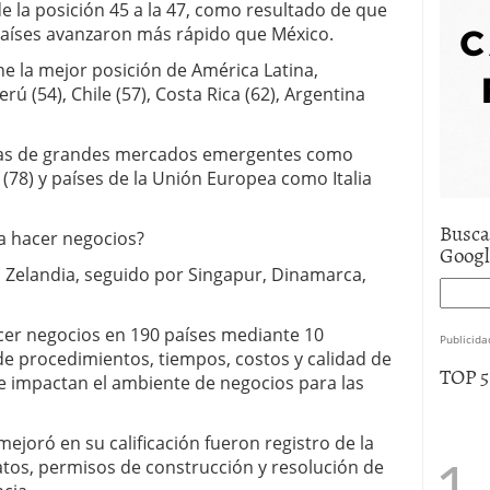
e la posición 45 a la 47, como resultado de que
e asistencia
julio 17, 2025
países avanzaron más rápido que México.
uro de auto económico?
abril 9, 2025
 economía mexicana; predicciones y avances
e la mejor posición de América Latina,
ú (54), Chile (57), Costa Rica (62), Argentina
as de grandes mercados emergentes como
a (78) y países de la Unión Europea como Italia
Busca
a hacer negocios?
Goog
va Zelandia, seguido por Singapur, Dinamarca,
acer negocios en 190 países mediante 10
Publicida
e procedimientos, tiempos, costos y calidad de
TOP 
ue impactan el ambiente de negocios para las
ejoró en su calificación fueron registro de la
tos, permisos de construcción y resolución de