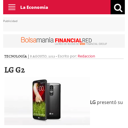
Toggle
La Economia
navigation
Publicidad
TECNOLOGÍA
|
8 AGOSTO, 2013
-
Escrito por:
Redaccion
LG G2
LG
presentó su