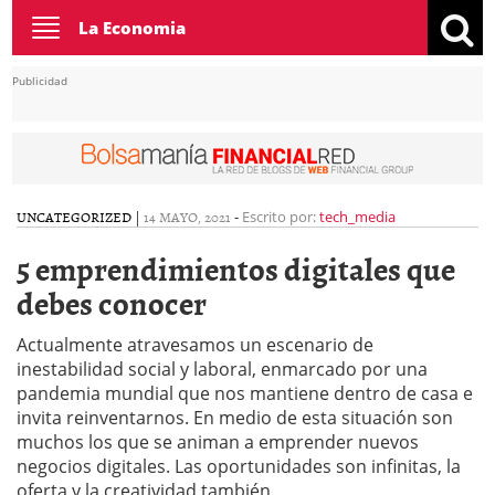
Toggle
La Economia
navigation
Publicidad
UNCATEGORIZED
|
14 MAYO, 2021
-
Escrito por:
tech_media
5 emprendimientos digitales que
debes conocer
Actualmente atravesamos un escenario de
inestabilidad social y laboral, enmarcado por una
pandemia mundial que nos mantiene dentro de casa e
invita reinventarnos. En medio de esta situación son
muchos los que se animan a emprender nuevos
negocios digitales. Las oportunidades son infinitas, la
oferta y la creatividad también.