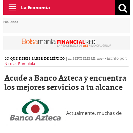
Toggle
La Economia
navigation
Publicidad
LO QUE DEBES SABER DE MÉXICO
|
22 SEPTIEMBRE, 2017
-
Escrito por:
Nicolas Rombiola
Acude a Banco Azteca y encuentra
los mejores servicios a tu alcance
Actualmente, muchas de