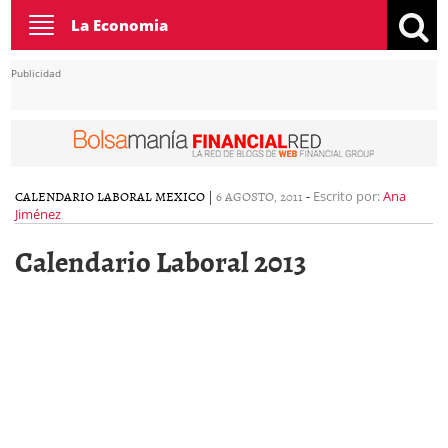
Toggle
La Economia
navigation
Publicidad
CALENDARIO LABORAL MEXICO
|
6 AGOSTO, 2011
-
Escrito por:
Ana
Jiménez
Calendario Laboral 2013