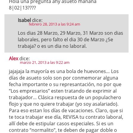
Hola una pregunta ahy asueto mañana
8|02|13????
Isabel
dice:
febrero 28, 2013 a las 9:24 am
Los dias 28 Marzo, 29 Marzo, 31 Marzo son dias
laborales, pero falto el dia 30 de Marzo ¿Se
trabaja? o es un dia no laboral.
Alex
dice:
marzo 21, 2013 a las 9:22 am
jajajaja la mayoría es una bola de huevones… Los
días de asueto solo son por conmemorar alguna
fecha importante o su represantación, no por que
“Los empresarios” esten tratando de exprimir al
trabajador… Clásica respuesta de un populachero
flojo y que no quiere trabajar (yo soy asalariado).
Para eso estan los días de vacaciones. Claro, que si
te toca trabajar ese día, REVISA tu contrato laboral,
allí debe de estipular casos especiales. Si es un
contrato “normalito”, te deben de pagar doble o