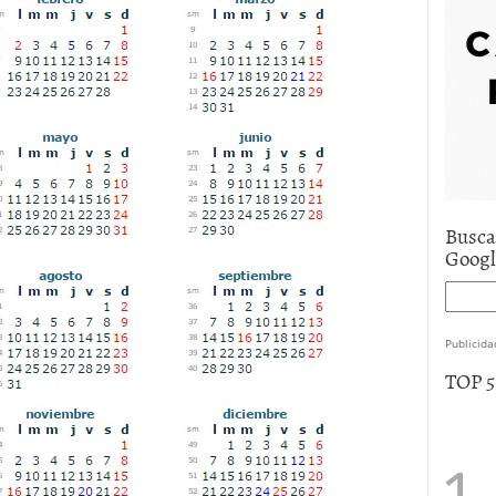
e asistencia
julio 17, 2025
uro de auto económico?
abril 9, 2025
 economía mexicana; predicciones y avances
Busca
Goog
Publicida
TOP 