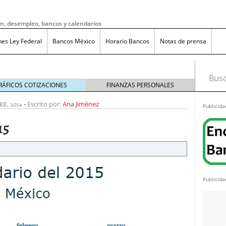
ón, desempleo, bancos y calendarios
nes Ley Federal
Bancos México
Horario Bancos
Notas de prensa
Busca
RÁFICOS COTIZACIONES
FINANZAS PERSONALES
E, 2014
-
Escrito por:
Ana Jiménez
Publicida
15
Publicida
do bruto a neto en México?
noviembre 20, 2025
ma de reducción de jornada laboral en México con