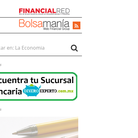
r en:
d
d