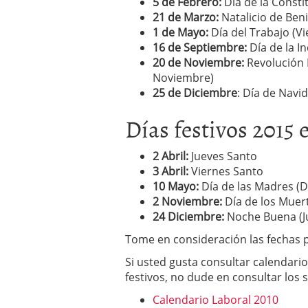
5 de Febrero:
Día de la Consti
21 de Marzo:
Natalicio de Beni
1 de Mayo:
Día del Trabajo (Vi
16 de Septiembre:
Día de la I
20 de Noviembre:
Revolución 
Noviembre)
25 de Diciembre
: Día de Navi
Días festivos 2015
2 Abril:
Jueves Santo
3 Abril:
Viernes Santo
10 Mayo:
Día de las Madres (
2 Noviembre:
Día de los Muer
24 Diciembre:
Noche Buena (J
Tome en consideración las fechas p
Si usted gusta consultar calendari
festivos, no dude en consultar los 
Calendario Laboral 2010