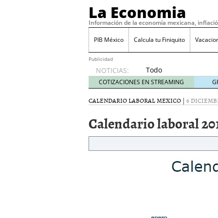
La Economia
Información de la economía mexicana, inflaci
PIB México
Calcula tu Finiquito
Vacacio
Publicidad
Todo
NOTICIAS:
sobre
COTIZACIONES EN STREAMING
G
SIFX:
análisis
CALENDARIO LABORAL MEXICO
|
6 DICIEMBR
de
Calendario laboral 20
opiniones,
regulación,
seguridad
y riesgos
para
traders
en 2026
febrero
26, 2026
¿Cómo convertir el suel
Cómo enfrentar la refor