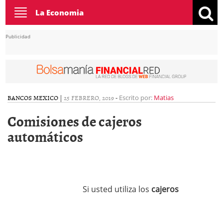
Toggle
La Economia
navigation
Publicidad
BANCOS MEXICO
|
25 FEBRERO, 2019
-
Escrito por:
Matias
Comisiones de cajeros
automáticos
Si usted utiliza los
cajeros